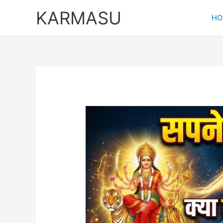
Skip
KARMASU
to
HO
content