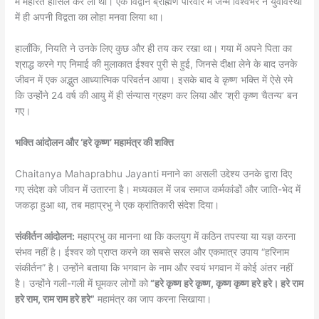
में महारत हासिल कर ली थी। एक विद्वान ब्राह्मण परिवार में जन्मे विश्वंभर ने युवावस्था
में ही अपनी विद्वता का लोहा मनवा लिया था।
हालाँकि, नियति ने उनके लिए कुछ और ही तय कर रखा था। गया में अपने पिता का
श्राद्ध करने गए निमाई की मुलाकात ईश्वर पुरी से हुई, जिनसे दीक्षा लेने के बाद उनके
जीवन में एक अद्भुत आध्यात्मिक परिवर्तन आया। इसके बाद वे कृष्ण भक्ति में ऐसे रमे
कि उन्होंने 24 वर्ष की आयु में ही संन्यास ग्रहण कर लिया और ‘श्री कृष्ण चैतन्य’ बन
गए।
भक्ति आंदोलन और ‘हरे कृष्ण’ महामंत्र की शक्ति
Chaitanya Mahaprabhu Jayanti मनाने का असली उद्देश्य उनके द्वारा दिए
गए संदेश को जीवन में उतारना है। मध्यकाल में जब समाज कर्मकांडों और जाति-भेद में
जकड़ा हुआ था, तब महाप्रभु ने एक क्रांतिकारी संदेश दिया।
संकीर्तन आंदोलन:
महाप्रभु का मानना था कि कलयुग में कठिन तपस्या या यज्ञ करना
संभव नहीं है। ईश्वर को प्राप्त करने का सबसे सरल और एकमात्र उपाय “हरिनाम
संकीर्तन” है। उन्होंने बताया कि भगवान के नाम और स्वयं भगवान में कोई अंतर नहीं
है। उन्होंने गली-गली में घूमकर लोगों को
“हरे कृष्ण हरे कृष्ण, कृष्ण कृष्ण हरे हरे। हरे राम
हरे राम, राम राम हरे हरे”
महामंत्र का जाप करना सिखाया।