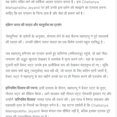
यह दर्शन भक्ति मार्ग को तार्किक आधार प्रदान करता है। इस Chaitanya
Mahaprabhu Jayanti पर हमें उनके इस दर्शन को समझने का प्रयास करना
चाहिए कि हम भगवान के नित्य दास हैं और सेवा ही हमारा धर्म है।
दक्षिण भारत की यात्रा और चातुर्मास का प्रसंग
‘वेबदुनिया’ के स्रोतों के अनुसार, संन्यास लेने के बाद चैतन्य महाप्रभु ने पूरे भारतवर्ष
की यात्रा की। उनकी दक्षिण भारत यात्रा का एक विशेष प्रसंग बहुत प्रसिद्ध है।
जब महाप्रभु हरिनाम का प्रचार करते हुए श्रीरंगम (तमिलनाडु) पहुंचे, तो वहां गोदा-
नारायण की अद्भुत सुंदरता देखकर वे भावावेश में नृत्य करने लगे। वहां के प्रधान
पुजारी श्री वेंकट भट्ट उनके इस अलौकिक रूप को देखकर मंत्रमुग्ध हो गए। चूंकि
उस समय वर्षा ऋतु (चातुर्मास) चल रही थी, जो यात्रा के लिए कठिन मानी जाती है,
वेंकट भट्ट ने महाप्रभु से चार महीने उनके घर पर ही निवास करने की प्रार्थना की।
हरिभक्ति विलास की रचना:
इसी प्रवास के दौरान, महाप्रभु ने वेंकट भट्ट के पुत्र,
गोपाल भट्ट को दीक्षित किया। आगे चलकर यही गोपाल भट्ट गोस्वामी वृंदावन गए और
उन्होंने
‘हरिभक्ति विलास’
नामक ग्रंथ की रचना की। इस ग्रंथ में वैष्णव सदाचार और
एकादशी व्रत के नियमों का विस्तृत वर्णन है। यह घटना दर्शाती है कि Chaitanya
Mahaprabhu Jayanti केवल बंगाल तक सीमित नहीं है, बल्कि इसका प्रभाव पूरे
भारत की आध्यात्मिक चेतना पर है।