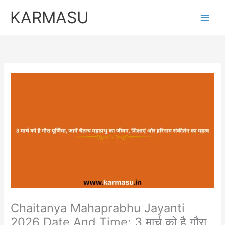
Skip
KARMASU
to
content
Chaitanya Mahaprabhu Jayanti
2026 Date And Time: 3 मार्च को है गौरा