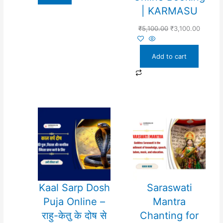
| KARMASU
₹
5,100.00
₹
3,100.00
Add to cart
Kaal Sarp Dosh
Saraswati
Puja Online –
Mantra
राहु-केतु के दोष से
Chanting for