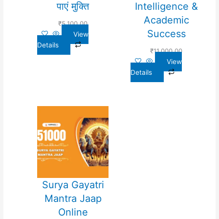
पाएं मुक्ति
Intelligence &
Academic
₹
5,100.00
Success
View
Details
₹
11,000.00
View
Details
Surya Gayatri
Mantra Jaap
Online