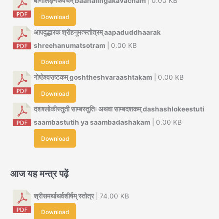
बाणलिङ्गकवचम् baanalingakavacham
| 0.00 KB
Download
आपदुद्धारक श्रीहनूमत्स्तोत्रम् aapaduddhaarak
shreehanumatsotram
| 0.00 KB
Download
गोष्ठेश्वराष्टकम् goshtheshvaraashtakam
| 0.00 KB
Download
दशश्लोकीस्तुती साम्बस्तुतिः अथवा साम्बदशकम् dashashlokeestuti
saambastutih ya saambadashakam
| 0.00 KB
Download
आज यह मन्त्र पढ़ें
श्रीसमर्थाथर्वशीर्षम् स्तोत्र
| 74.00 KB
Download