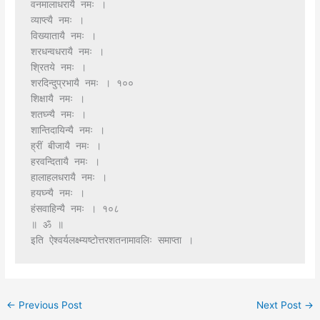
वनमालाधरायै नमः ।
व्याप्त्यै नमः ।
विख्यातायै नमः ।
शरधन्वधरायै नमः ।
श्रितये नमः ।
शरदिन्दुप्रभायै नमः । १००
शिक्षायै नमः ।
शतघ्न्यै नमः ।
शान्तिदायिन्यै नमः ।
ह्रीं बीजायै नमः ।
हरवन्दितायै नमः ।
हालाहलधरायै नमः ।
हयघ्न्यै नमः ।
हंसवाहिन्यै नमः । १०८
॥ ॐ ॥
इति ऐश्वर्यलक्ष्म्यष्टोत्तरशतनामावलिः समाप्ता ।
←
Previous Post
Next Post
→