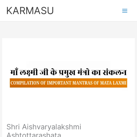
Skip
KARMASU
to
content
Shri Aishvaryalakshmi
Ashtottarashata