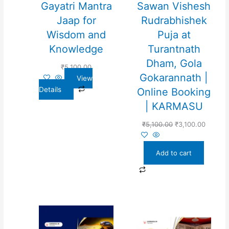
Gayatri Mantra
Sawan Vishesh
Jaap for
Rudrabhishek
Wisdom and
Puja at
Knowledge
Turantnath
Dham, Gola
₹
5,100.00
Gokarannath |
View
Details
Online Booking
| KARMASU
₹
5,100.00
₹
3,100.00
Add to cart