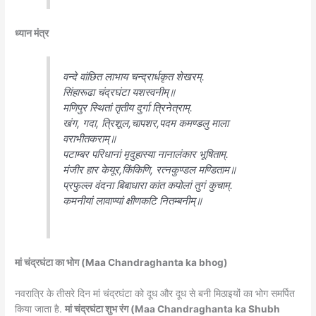
ध्यान मंत्र
वन्दे वांछित लाभाय चन्द्रार्धकृत शेखरम्.
सिंहारूढा चंद्रघंटा यशस्वनीम्॥
मणिपुर स्थितां तृतीय दुर्गा त्रिनेत्राम्.
खंग, गदा, त्रिशूल,चापशर,पदम कमण्डलु माला
वराभीतकराम्॥
पटाम्बर परिधानां मृदुहास्या नानालंकार भूषिताम्.
मंजीर हार केयूर,किंकिणि, रत्नकुण्डल मण्डिताम॥
प्रफुल्ल वंदना बिबाधारा कांत कपोलां तुगं कुचाम्.
कमनीयां लावाण्यां क्षीणकटि नितम्बनीम्॥
मां चंद्रघंटा का भोग (Maa Chandraghanta ka bhog)
नवरात्रि के तीसरे दिन मां चंद्रघंटा को दूध और दूध से बनी मिठाइयों का भोग समर्पित
किया जाता है.
मां चंद्रघंटा शुभ रंग (Maa Chandraghanta ka Shubh