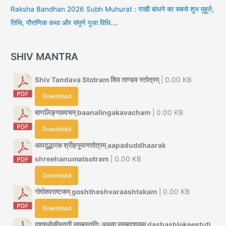
Raksha Bandhan 2026 Subh Muhurat : राखी बांधने का सबसे शुभ मुहूर्त,
तिथि, पौराणिक कथा और संपूर्ण पूजा विधि….
SHIV MANTRA
Shiv Tandava Stotram शिव ताण्डव स्तोत्रम्
| 0.00 KB
Download
बाणलिङ्गकवचम् baanalingakavacham
| 0.00 KB
Download
आपदुद्धारक श्रीहनूमत्स्तोत्रम् aapaduddhaarak
shreehanumatsotram
| 0.00 KB
Download
गोष्ठेश्वराष्टकम् goshtheshvaraashtakam
| 0.00 KB
Download
दशश्लोकीस्तुती साम्बस्तुतिः अथवा साम्बदशकम् dashashlokeestuti