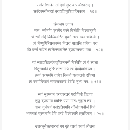
स्तोत्रेणानेन तां देवीं तुष्टाव परमेश्वरीम् ।
सर्वदेवमयीमाद्यां ब्रह्मविष्णुशिवात्मिकाम् ॥ १७॥
हिमालय उवाच ।
मातः सर्वमयि प्रसीद परमे विश्वेशि विश्वाश्रये
त्वं सर्वं नहि किञ्चिदस्ति भुवने तत्त्वं त्वदन्यच्छिवे ।
त्वं विष्णुर्गिरिशस्त्वमेव नितरां धातासि शक्तिः परा
किं वर्ण्यं चरितं त्वचिन्त्यचरिते ब्रह्माद्यगम्यं मया ॥ १८॥
त्वं स्वाहाखिलदेवतृप्तिजननी विश्वेशि त्वं वै स्वधा
पितॄणामपि तृप्तिकारणमसि त्वं देवदेवात्मिका ।
हव्यं कव्यमपि त्वमेव नियमो यज्ञस्तपो दक्षिणा
त्वं स्वर्गादिफलं समस्तफलदे देवेशि तुभ्यं नमः ॥ १९॥
रूपं सूक्ष्मतमं परात्परतरं यद्योगिनो विद्यया
शुद्धं ब्रह्ममयं वदन्ति परमं मातः सुदृप्तं तव ।
वाचा दुर्विषयं मनोऽतिगमपि त्रैलोक्यबीजं शिवे
भक्त्याहं प्रणमामि देवि वरदे विश्वेश्वरि त्राहिमाम् ॥ २०॥
उद्यत्सूर्यसहस्रभां मम गृहे जातां स्वयं लीलया