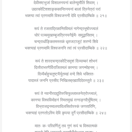
देवीमष्टभुजां विशालनयनां बालेन्दुमौलिं शिवाम् ।
उद्यत्कोटिशशाङ्ककान्तिनयनां बालां त्रिनेत्रां परां
भक्त्या त्वां प्रणमामि विश्वजननी देवि प्रसीदाम्बिके ॥ २१॥
रूपं ते रजताद्रिकान्तिविमलं नागेन्द्रभूषोज्ज्वलं
घोरं पञ्चमुखाम्बुजत्रिनयनैईमैः समुद्भासितम् ।
चन्द्रार्धाङ्कितमस्तकं धृतजटाजूटं शरण्ये शिवे
भक्त्याहं प्रणमामि विश्वजननि त्वां त्वं प्रसीदाम्बिके ॥ २२॥
रूपं ते शारदचन्द्रकोटिसदृशं दिव्याम्बरं शोभनं
दिव्यैराभरणैर्विराजितमलं कान्त्या जगन्मोहनम् ।
दिव्यैर्बाहुचतुष्टयैर्युतमहं वन्दे शिवे भक्तितः
पादाब्जं जननि प्रसीद निखिलब्रह्मादिदेवस्तुते ॥ २३॥
रूपं ते नवनीरदद्युतिरुचिफुल्लाब्जनेत्रोज्ज्वलं,
कान्त्या विश्वविमोहनं स्मितमुखं रत्नाङ्गदैर्भूषितम् ।
विभ्राजद्वनमालयाविलसितोरस्कं जगत्तारिणि,
भक्त्याहं प्रणतोऽस्मि देवि कृपया दुर्गे प्रसीदाम्बिके ॥ २४॥
मातः कः परिवर्णितुं तव गुणं रूपं च विश्वात्मकं