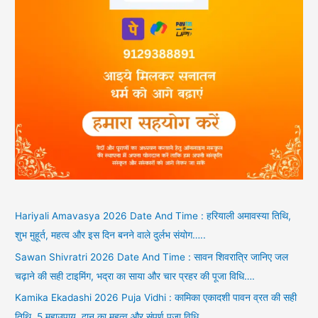
Hariyali Amavasya 2026 Date And Time : हरियाली अमावस्या तिथि,
शुभ मुहूर्त, महत्व और इस दिन बनने वाले दुर्लभ संयोग…..
Sawan Shivratri 2026 Date And Time : सावन शिवरात्रि जानिए जल
चढ़ाने की सही टाइमिंग, भद्रा का साया और चार प्रहर की पूजा विधि….
Kamika Ekadashi 2026 Puja Vidhi : कामिका एकादशी पावन व्रत की सही
तिथि, 5 महाउपाय, दान का महत्व और संपूर्ण पूजा विधि….