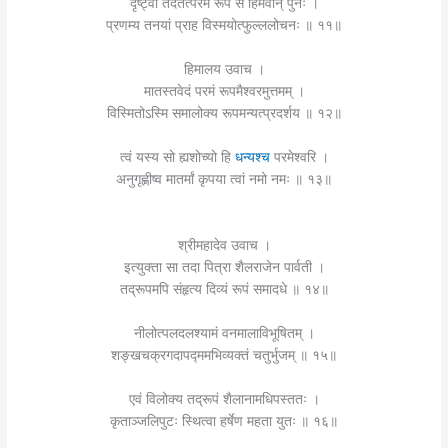
दृष्ट्वा तदेतत्परमं रूपं स हिमवान् पुनः ।
प्रणम्य तनयां प्राह विस्मयोत्फुल्ललोचनः ॥ ११॥
हिमालय उवाच ।
मातस्तवेदं परमं रूपमैश्वरमुत्तमम् ।
विस्मितोऽस्मि समालोक्य रूपमन्यत्प्रदर्शय ॥ १२॥
त्वं यस्य सो ह्यशोच्यो हि
धन्यश्च
परमेश्वरि ।
अनुगृह्णीष्व मातर्मां कृपया त्वां नमो नमः ॥ १३॥
श्रीमहादेव उवाच ।
इत्युक्ता सा तदा पित्रा शैलराजेन पार्वती ।
तद्रूपमपि संहृत्य दिव्यं रूपं समादधे ॥ १४॥
नीलोत्पलदलश्यामं वनमालाविभूषितम् ।
शङ्खचक्रगदापद्ममभिव्यक्तं चतुर्भुजम् ॥ १५॥
एवं विलोक्य तद्रूपं शैलानामधिपस्ततः ।
कृताञ्जलिपुटः स्थित्वा हर्षेण महता युतः ॥ १६॥