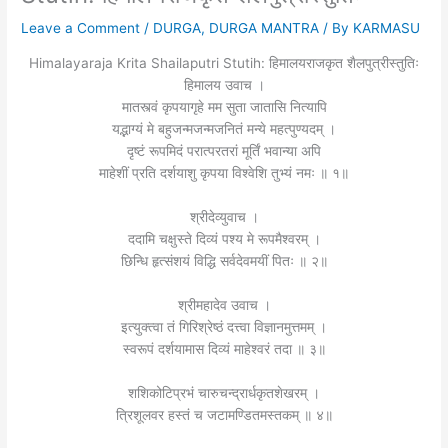
Leave a Comment
/
DURGA
,
DURGA MANTRA
/ By
KARMASU
Himalayaraja Krita Shailaputri Stutih: हिमालयराजकृत शैलपुत्रीस्तुतिः
हिमालय उवाच ।
मातस्त्वं कृपयागृहे मम सुता जातासि नित्यापि
यद्भाग्यं मे बहुजन्मजन्मजनितं मन्ये महत्पुण्यदम् ।
दृष्टं रूपमिदं परात्परतरां मूर्तिं भवान्या अपि
माहेशीं प्रति दर्शयाशु कृपया विश्वेशि तुभ्यं नमः ॥ १॥
श्रीदेव्युवाच ।
ददामि चक्षुस्ते दिव्यं पश्य मे रूपमैश्वरम् ।
छिन्धि हृत्संशयं विद्धि सर्वदेवमयीं पितः ॥ २॥
श्रीमहादेव उवाच ।
इत्युक्त्वा तं गिरिश्रेष्ठं दत्त्वा विज्ञानमुत्तमम् ।
स्वरूपं दर्शयामास दिव्यं माहेश्वरं तदा ॥ ३॥
शशिकोटिप्रभं चारुचन्द्रार्धकृतशेखरम् ।
त्रिशूलवर हस्तं च जटामण्डितमस्तकम् ॥ ४॥