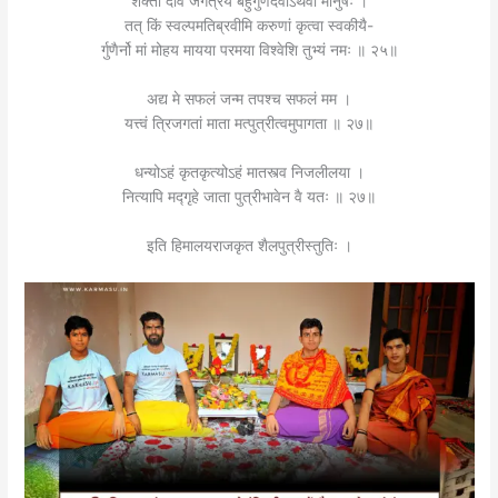
शक्तो देवि जगत्रये बहुगुणैर्देवोऽथवा मानुषः ।
तत् किं स्वल्पमतिब्रवीमि करुणां कृत्वा स्वकीयै-
र्गुणैर्नो मां मोहय मायया परमया विश्वेशि तुभ्यं नमः ॥ २५॥
अद्य मे सफलं जन्म तपश्च सफलं मम ।
यत्त्वं त्रिजगतां माता मत्पुत्रीत्वमुपागता ॥ २७॥
धन्योऽहं कृतकृत्योऽहं मातस्त्व निजलीलया ।
नित्यापि मद्गृहे जाता पुत्रीभावेन वै यतः ॥ २७॥
इति हिमालयराजकृत शैलपुत्रीस्तुतिः ।