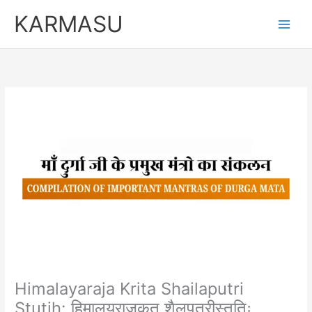
Skip
KARMASU
to
content
Himalayaraja Krita Shailaputri
Stutih: हिमालयराजकृत शैलपुत्रीस्तुतिः