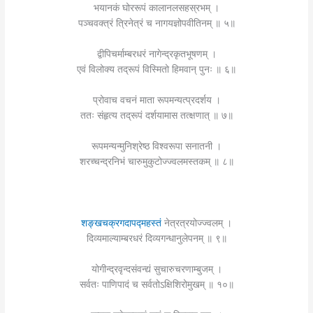
भयानकं घोररूपं कालानलसहस्रभम् ।
पञ्चवक्त्रं त्रिनेत्रं च नागयज्ञोपवीतिनम् ॥ ५॥
द्वीपिचर्माम्बरधरं नागेन्द्रकृतभूषणम् ।
एवं विलोक्य तद्रूपं विस्मितो हिमवान् पुनः ॥ ६॥
प्रोवाच वचनं माता रूपमन्यत्प्रदर्शय ।
ततः संहृत्य तद्रूपं दर्शयामास तत्क्षणात् ॥ ७॥
रूपमन्यन्मुनिश्रेष्ठ विश्वरूपा सनातनी ।
शरच्चन्द्रनिभं चारुमुकुटोज्ज्वलमस्तकम् ॥ ८॥
शङ्खचक्रगदापद्महस्तं
नेत्रत्रयोज्ज्वलम् ।
दिव्यमाल्याम्बरधरं दिव्यगन्धानुलेपनम् ॥ ९॥
योगीन्द्रवृन्दसंवन्द्यं सुचारुचरणाम्बुजम् ।
सर्वतः पाणिपादं च सर्वतोऽक्षिशिरोमुखम् ॥ १०॥