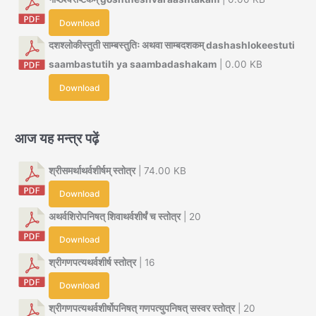
Download
दशश्लोकीस्तुती साम्बस्तुतिः अथवा साम्बदशकम् dashashlokeestuti
saambastutih ya saambadashakam
| 0.00 KB
Download
आज यह मन्त्र पढ़ें
श्रीसमर्थाथर्वशीर्षम् स्तोत्र
| 74.00 KB
Download
अथर्वशिरोपनिषत् शिवाथर्वशीर्षं च स्तोत्र
| 20
Download
श्रीगणपत्यथर्वशीर्ष स्तोत्र
| 16
Download
श्रीगणपत्यथर्वशीर्षोपनिषत् गणपत्युपनिषत् सस्वर स्तोत्र
| 20