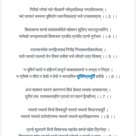
गिरीशं गणेशं गले नीलवर्णं गवेंद्राधिरूढं गणातीतरूपम् ।
भवं भास्वरं भस्मना भूषितांग भवानीकलत्रं भजे पञ्चवक्त्रम् ।। 3 ।।
शिवाकान्त शम्भो शशांकर्धमौले महेशान शूलिन् जटाजूटधारिन् ।
त्वमेको जगद्व्यापको विश्वरूप प्रसीद प्रसीद प्रभो पूर्णरूप ।। 4 ।।
परात्मानमेकं जगद्विजमाधं निरीहं निराकारमोंकारवेधम् ।
यतो जायते पाल्यते येन विश्वं तमीशं भजे लीयते यत्र विश्वम् ।। 5 ।।
न भूमिर्न चापो न वहिनर्न वायुर्न चाकाशमास्ते न तन्द्रा न निद्रा ।
न ग्रीष्मो न शीतं न देशो न वेषो न यस्यास्ति
मूर्तिस्त्रिमूर्तिं
तमीडे ।। 6 ।।
अजं शाश्वतं कारणं कारणानां शिवं केवलं भासकं भासकानाम् ।
तुरीयं तम: पारमाधन्तहीनं प्रपधे परं पावनं द्वैतहीनम् ।। 7 ।।
नमस्ते नमस्ते विभो विश्वमूर्ते नमस्ते नमस्ते चिदानन्दमूर्ते ।
नमस्ते नमस्ते तपोयोगगम्य नमस्ते नमस्ते श्रुतिज्ञानगम्य ।। 8 ।।
प्रभो शूलपाणे विभो विश्वनाथ महादेव शम्भो महेश त्रिनेत्र ।