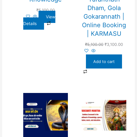
Dham, Gola
₹
5,100.00
Gokarannath |
View
Details
Online Booking
| KARMASU
₹
5,100.00
₹
3,100.00
Add to cart