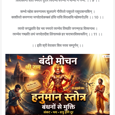
शिवाकान्त शांत स्मरारे पुरारे त्वदन्यो वरेण्यो न मान्यो न गण्य: ।। 9 ।।
शम्भो महेश करुणामय शूलपाणे गौरीपते पशुपते पशुपाशनाशिन् ।
काशीपते करुणया जगदेतदेकस्त्वं हंसि पासि विदधासि महेश्वरोऽसि ।। 10 ।।
त्वत्तो जगद्भवति देव भव स्मरारे त्वय्येव तिष्ठति जगन्म्रड विश्वनाथ ।
त्वय्येव गच्छति लयं जगदेतदीश लिंगात्मकं हर चराचरविश्वरूपिन् ।। 11 ।।
।। इति श्री वेदसार शिव स्तव सम्पूर्णम् ।।