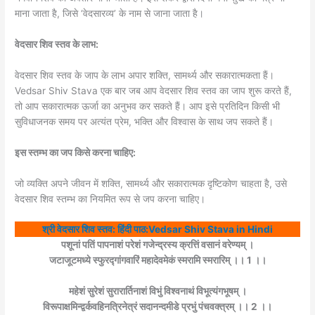
माना जाता है, जिसे ‘वेदसारव्य’ के नाम से जाना जाता है।
वेदसार शिव स्तव के लाभ:
वेदसार शिव स्तव के जाप के लाभ अपार शक्ति, सामर्थ्य और सकारात्मकता हैं।
Vedsar Shiv Stava एक बार जब आप वेदसार शिव स्तव का जाप शुरू करते हैं,
तो आप सकारात्मक ऊर्जा का अनुभव कर सकते हैं। आप इसे प्रतिदिन किसी भी
सुविधाजनक समय पर अत्यंत प्रेम, भक्ति और विश्वास के साथ जप सकते हैं।
इस स्तम्भ का जप किसे करना चाहिए:
जो व्यक्ति अपने जीवन में शक्ति, सामर्थ्य और सकारात्मक दृष्टिकोण चाहता है, उसे
वेदसार शिव स्तम्भ का नियमित रूप से जप करना चाहिए।
श्री वेदसार शिव स्तव: हिंदी पाठ:Vedsar Shiv Stava in Hindi
पशूनां पतिं पापनाशं परेशं गजेन्द्रस्य क्रत्तिं वसानं वरेण्यम् ।
जटाजूटमध्ये स्फुरद्गांगवारिं महादेवमेकं स्मरामि स्मरारिम् ।। 1 ।।
महेशं सुरेशं सुरारार्तिनाशं विभुं विश्वनाथं विभूत्यंगभूषम् ।
विरूपाक्षमिन्द्वर्कवहिनत्रिनेत्रं सदानन्दमीडे प्रभुं पंचवक्त्रम् ।। 2 ।।