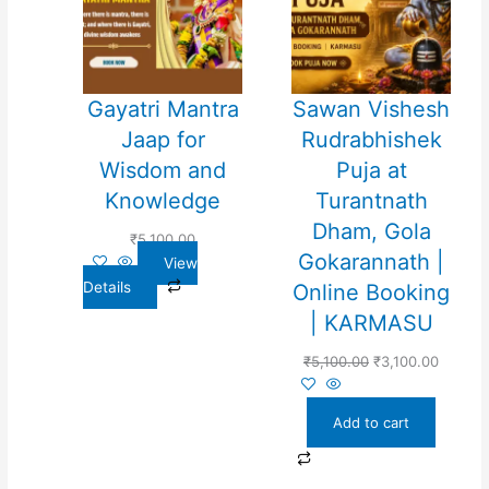
Gayatri Mantra
Sawan Vishesh
Jaap for
Rudrabhishek
Wisdom and
Puja at
Knowledge
Turantnath
Dham, Gola
₹
5,100.00
Gokarannath |
View
Details
Online Booking
| KARMASU
₹
5,100.00
₹
3,100.00
Add to cart