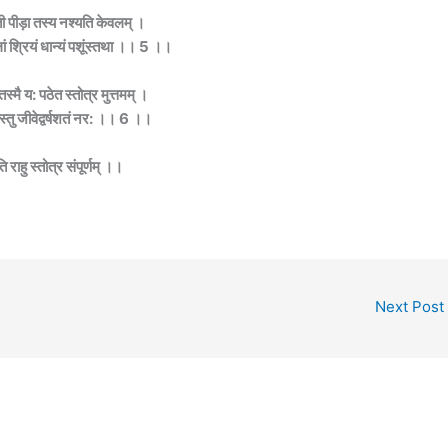
ती पीड़ा तस्य नश्यति केवलम् ।
लां श्रियं धान्यं पशूंस्तथा ।। 5 ।।
तस्मै य: पठेत स्तोत्र मुत्तमम् ।
्तु जीवेद्वर्षशतं नर: ।। 6 ।।
राहु स्तोत्र संपूर्णम् ।।
Next Post