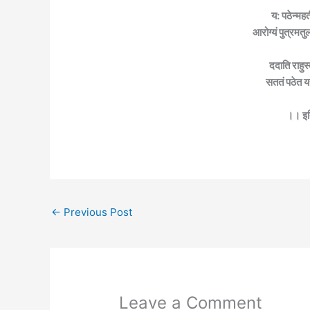
य: पठेन्मह
आरोग्यं पुत्रमतु
ददाति राहुस्
सततं पठेत यस
।। इति 
←
Previous Post
Leave a Comment