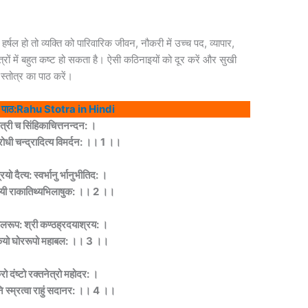
ा हर्षल हो तो व्यक्ति को पारिवारिक जीवन, नौकरी में उच्च पद, व्यापार,
षेत्रों में बहुत कष्ट हो सकता है। ऐसी कठिनाइयों को दूर करें और सुखी
 स्तोत्र का पाठ करें।
हिंदी पाठ:Rahu Stotra in Hindi
मंत्री च सिंहिकाचित्तनन्दन: ।
ोधी चन्द्रादित्य विमर्दन: ।। 1 ।।
ियो दैत्य: स्वर्भानु र्भानुभीतिद: ।
ायी राकातिथ्यभिलाषुक: ।। 2 ।।
ालरूप: श्री कण्ठह्रदयाश्रय: ।
ंहिकेयो घोररूपो महाबल: ।। 3 ।।
रो दंष्टो रक्तनेत्रो महोदर: ।
ि स्म्रत्वा राहुं सदानर: ।। 4 ।।