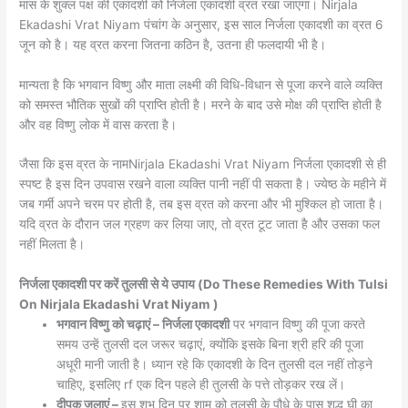
मास के शुक्ल पक्ष की एकादशी को निर्जला एकादशी व्रत रखा जाएगा। Nirjala
Ekadashi Vrat Niyam पंचांग के अनुसार, इस साल निर्जला एकादशी का व्रत 6
जून को है। यह व्रत करना जितना कठिन है, उतना ही फलदायी भी है।
मान्यता है कि भगवान विष्णु और माता लक्ष्मी की विधि-विधान से पूजा करने वाले व्यक्ति
को समस्त भौतिक सुखों की प्राप्ति होती है। मरने के बाद उसे मोक्ष की प्राप्ति होती है
और वह विष्णु लोक में वास करता है।
जैसा कि इस व्रत के नामNirjala Ekadashi Vrat Niyam निर्जला एकादशी से ही
स्पष्ट है इस दिन उपवास रखने वाला व्यक्ति पानी नहीं पी सकता है। ज्येष्ठ के महीने में
जब गर्मी अपने चरम पर होती है, तब इस व्रत को करना और भी मुश्किल हो जाता है।
यदि व्रत के दौरान जल ग्रहण कर लिया जाए, तो व्रत टूट जाता है और उसका फल
नहीं मिलता है।
निर्जला एकादशी पर करें तुलसी से ये उपाय (Do These Remedies With Tulsi
On Nirjala Ekadashi Vrat Niyam
)
भगवान विष्णु को चढ़ाएं – निर्जला एकादशी
पर भगवान विष्णु की पूजा करते
समय उन्हें तुलसी दल जरूर चढ़ाएं, क्योंकि इसके बिना श्री हरि की पूजा
अधूरी मानी जाती है। ध्यान रहे कि एकादशी के दिन तुलसी दल नहीं तोड़ने
चाहिए, इसलिए rf एक दिन पहले ही तुलसी के पत्ते तोड़कर रख लें।
दीपक जलाएं –
इस शुभ दिन पर शाम को तुलसी के पौधे के पास शुद्ध घी का