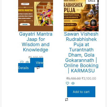
SALE
ON
SALE
Gayatri Mantra
Sawan Vishesh
Jaap for
Rudrabhishek
Wisdom and
Puja at
Knowledge
Turantnath
Dham, Gola
₹
5,100.00
Gokarannath |
View
Online Booking
Details
| KARMASU
₹
5,100.00
₹
3,100.00
Add to cart