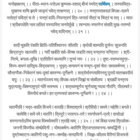
मनोज्ञाक्षरम् ।। पीता-ध्यान-परोऽथ कुम्भक-वशाद् बीजं स्मरेत्
पार्थिवम्
। तस्यामित्र-
मुखस्य वाचि हृदये जाड्यं भवेत् तत्क्षणात् ।। २० ।। मन्त्रस्तावदलं विपक्ष-दलने
स्तोत्रं पवित्रं च ते । यन्त्रं वादि-नियन्त्रणं त्रि-जगतां जैत्रं च चित्रं च तत् ।। मातः
! श्रीबगलेति नाम ललितं यस्यास्ति जन्तोर्मुखे । त्वन्नाम-स्मरणेन संसदि मुख-स्तम्भो
भवेद् वादिनाम् ।। २१ ।।
वादी मूकति रंकति क्षिति-पतिर्वैश्वानरः शीतति । क्रोधी शाम्यति दुर्जनः सुजनति
क्षिप्रानुगः खञ्जति ।। गर्वी खर्बति सर्व-विच्च जडति त्वद् यन्त्रणा यन्त्रितः । श्री-
नित्ये, बगला-मुखि ! प्रतिदिनं कल्याणि ! तुभ्यं नमः ।। २२ ।। दुष्ट-स्तम्भनमुग्र-
विघ्न-शमनं दारिद्र्य-विद्रावणम् । भूभृत्-सन्दमनं च यन्मृग-दृशां चेतः समाकर्षणम् ।।
सौभाग्यैक-निकेतनं सम-दृशां कारुण्य-पूर्णेक्षणे । शत्रोर्मारणमाविरस्तु पुरतो मातस्त्वदीयं
वपुः ।। २३ ।। मातर्भञ्जय मद्-विपक्ष-वदनं जिह्वां च संकीलय । ब्राह्मीं यन्त्रय
मुद्रयाशु-धिषणामुग्रां गतिं स्तम्भय ।। शत्रूश्चूर्णय चूर्णयाशु गदया गौरांगि, पीताम्बरे !
विघ्नौघं बगले ! हर प्रणमतां कारुण्य-पूर्णेक्षणे ! ।। २४ ।।
मातर्भैरवि ! भद्र-कालि विजये ! वाराहि ! विश्वाश्रये ! श्रीविद्ये ! समये ! महेशि ! बगले !
कामेशि ! वामे रमे ! मातंगि ! त्रिपुरे ! परात्पर-तरे ! स्वर्गापवर्ग-प्रदे ! दासोऽहं
शरणागतोऽस्मि कृपया विश्ववेश्वरि ! त्राहि माम् ।। २५ ।। त्वं विद्या परमा त्रिलोक-
जननी विघ्नौघ-संच्छेदिनी । योषाकर्षण-कारिणि त्रिजगतामानन्द-सम्वर्द्धिनी ।।
दुष्टोच्चाटन-कारिणी पशु-मनः-सम्मोह-सन्दायिनी । जिह्वा-कीलय वैरिणां विजयसे