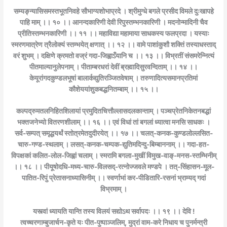
सम्यङ्न्यासिसमस्तभूतनिवहे सौभाग्यशोभाप्रदे । श्रीमुग्धे बगले प्रसीद विमले दुःखापहे
पाहि माम् ।। १० ।। आनन्दकारिणी देवी रिपुस्तम्भनकारिणी । मदनोन्मादिनी चैव
प्रीतिस्तम्भनकारिणी ।। ११ ।। महाविद्या महामाया साधकस्य फलप्रदा । यस्याः
स्मरणमात्रेण त्रैलोक्यं स्तम्भयेत् क्षणात् ।। १२ ।। वामे पाशांकुशौ शक्तिं तस्याधस्ताद्
वरं शुभम् । दक्षिणे क्रमतो वज्रं गदा-जिह्वाऽँयानि च ।। १३ ।। विभ्रतीं संसमरेन्नित्यं
पीतमाल्यानुलेपनाम् । पीताम्बरधरां देवीं ब्रह्मादिसुरवन्दिताम् ।। १४ ।।
केयूरांगदकुण्डलभूषां बालार्कद्युतिरञ्जितवेषाम् । तरुणादित्यसमानप्रतिमां
कौशेययांशुकबद्धनितम्बाम् ।। १५ ।।
कल्पद्रुमतलनिहितशिलायां प्रमुदितचित्तौल्लासदलकान्ताम् । पञ्चप्रेतनिकेतनबद्धां
भक्तजनेभ्यो वितरणशीलाम् ।। १६ ।। एवं विधां तां बगलां ध्यात्वा मनसि साधकः ।
सर्व-सम्पत् समृद्धयर्थं स्तोत्रमेतदुदीरयेत् ।। १७ ।। चलत्-कनक-कुण्डलोल्लसित-
चारु-गण्ड-स्थलाम् । लसत्-कनक-चम्पक-द्युतिमदिन्दु-बिम्बाननाम् ।। गदा-हत-
विपक्षकां कलित-लोल-जिह्वां चलाम् । स्मरामि बगला-मुखीं विमुख-वाङ्-मनस-स्तम्भिनीम्
।। १८ ।। पीयूषोदधि-मध्य-चारु-विलसद्-रत्नोज्जवले मण्डपे । तत्-सिंहासन-मूल-
पातित-रिपुं प्रेतासनाध्यासिनीम् ।। स्वर्णाभां कर-पीडितारि-रसनां भ्राम्यद् गदां
विभ्रमाम् ।
यस्त्वां ध्यायति यान्ति तस्य विलयं सद्योऽथ सर्वापदः ।। १९ ।। देवि !
त्वच्चरणाम्बुजार्चन-कृते यः पीत-पुष्पाञ्जलिम्, मुद्रां वाम-करे निधाय च पुनर्मन्त्री