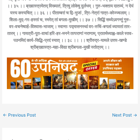
।। ३५ ।। ब्रह्मास्त्रमेतद् विख्यातं, त्रिषु लोकेषु दुर्लभम् । गुरु-भक्ताय दातव्यं, न देयं
यस्य कस्यचित् ।। ३६ ।। पीताम्बरां च द्वि-भुजां , त्रि-नेत्रां गात्र-कोज्ज्वलाम् ।
शिला-मुद्-गर-हस्तां च, स्मरेत् तां बगला-मुखीम् ।। ३७ ।। सिद्धिं सध्येऽवगन्तुं गुरु-
वर-वचनेष्वार्ह-विश्वास-भाजाम् । स्वान्तः पद्मासनस्थां वर-रुचिं-बगलां ध्यायतां तार-
तारम् ।। गायत्री-पूत-वाचां हरि-हर-मनने तत्पराणां नराणाम्, प्रातर्मध्याह्न-काले स्तव-
पठनमिदं कार्य-सिद्धि-प्रदं स्यात् ।। ३८ ।। ।। श्रीरुद्र-यामले उत्तर-खण्डे
श्रीब्रह्मास्त्र-महा-विद्या श्रीबगला-मुखी स्तोत्रम् ।।
←
Previous Post
Next Post
→