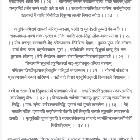
ब्रह्मास्त्र-विद्या परा ।। २६ ।। मातर्यस्तु मनोरमं स्तवमिमं देव्याः पठेत् सादरम् धृत्वा
यन्त्रमिदं तथैव समरे बाह्वोः करे वा गले ।। राजानो वरयोषितोऽथ करिणः सर्पामृगेन्द्राः
खलास्ते वै यान्ति विमोहिता रिपुगणा लक्ष्मीः स्थिरा सर्वदा ।। २७ ।।
अनुदिनमभिरामं साधको यस्त्रि-कालम्, पठति स भुवनेऽसौ पूज्यते देव-वर्गैः ।।
सकलममल-कृत्यं तत्त्व-द्रष्टा च लोके, भवति परम-सिद्धा लोक-माता पराम्बा ।। २८
।। पीत-वस्त्र-वसनामरि-देह-प्रेतजासन-निवेशित-देहाम् । फुल्ल-पुष्प-रवि-लोचन-
रम्यां दैत्य-जाल-दहनोज्जवल-भूषां ।। पर्यंकोपरि-लसद्-द्विभुजां कम्बु-हेम-नत-
कुण्डल-लोलाम् । वैरि-निर्दलन-कारण-रोषां चिन्तयामि बगलां हृदयाब्जे ।। २९ ।।
चिन्तयामि सुभुजां श्रृणिहस्तां सद्-भुजांचसुर-वन्दित चरणाम् ।
षष्ठिसप्ततिशतैधृतशस्त्रैर्बाहुभिः परिवृतां बगलाम्बाम् ।। ३१ ।। चौराणां संकटे च
प्रहरणसमये बन्धने वारिमध्ये । वह्नौ वादे विवादे प्रकुपितनृपतौ दिव्यकाले निशायाम् ।।
वश्ये वा स्तम्भने वा रिपुवधसमये प्राणबाधे रणे वा । गच्छंस्तिष्ठस्त्रिकालं स्तवपठनमिदं
कारयेदाशु धीरः ।। ३२ ।। विद्यालक्ष्मीः सर्वसौभाग्यमायुः पुत्राः सम्पद् राज्यमिष्टं च
सिद्धिः । मातः श्रेयः सर्ववश्यत्वसिद्धिः प्राप्तं सर्वं भूतले त्वत्परेण ।। ३३ ।। गेहं
नाकति गर्वितः प्रणमति स्त्रीसंगमो मोक्षति द्वेषी मित्रति पातकं सुकृतति क्ष्मावल्लभो
दासति ।। मृत्युर्वैद्यति दूषणं गुणति वै यत्पादसंसेवनात् तां वन्दे भवभीतिभञ्जनकरीं गौरीं
गिरीशप्रियाम् ।। ३४ ।।
यत्-कृतं जप-सन्ध्यानं चिन्तनं परमेश्वरि ! श्रत्रुणां स्तम्भनार्थाय, तद् गृहाण नमोऽस्तु ते