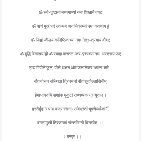
ॐ सर्व-दुष्टानां मध्यमाभ्यां नमः शिखायै वषट्
ॐ वाचं मुखं पदं स्तम्भय अनामिकाभ्यां नमः कवचाय हुं
ॐ जिह्वां कीलय कनिष्ठिकाभ्यां नमः नेत्र-त्रयाय वौषट्
ॐ बुद्धिं विनाशय ह्लीं ॐ स्वाहा करतल-कर-पृष्ठाभ्यां नमः अस्त्राय फट्
हाथ में पीले फूल, पीले अक्षत और जल लेकर ‘ध्यान’ करे –
सौवर्णासन संस्थिता त्रिनयनां पीतांशुकोल्लासिनीम्,
हेमाभांगरुचिं शशांक मुकुटां सच्चम्पक स्रग्युताम् ।
हस्तैर्मुद्गर पाश वज्र रसनाः संबिभ्रतीं भूषणैर्व्याप्तांगीं,
बगलामुखीं त्रिजगतां संस्तम्भिनीं चिन्तयेत् ।।
।। मन्त्र ।।