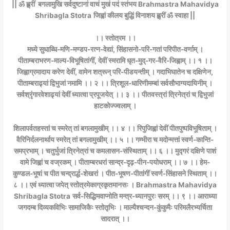
|| ॐ ह्ल्रीं बगलामुखि सर्वदुष्टानां वाचं मुखं पदं स्तंभय Brahmastra Mahavidya
Shribagla Stotra
जिह्वां कीलय बुद्धिं विनाशय ह्ल्रीं ॐ स्वाहा ||
।। स्तोत्रम ।।
मध्ये सुधाब्धि-मणि-मण्डप-रत्न-वेद्यां, सिंहासनो-परि-गतां परिपीत-वर्णाम् ।
पीताम्बराभरण-माल्य-विभूषितांगीं, देवीं स्मरामि धृत-मुद्-गर-वैरि-जिह्वाम् ।। १ ।।
जिह्वाग्रमादाय करेण देवीं, वामेन शत्रून् परि-पीडयन्तीम् । गदाभिघातेन च दक्षिणेन,
पीताम्बराढ्यां द्विभुजां नमामि ।। २ ।। त्रिशूल-धारिणीमम्बां सर्वसौभाग्यदायिनीम् ।
सर्वश्रृंगारवेशाढ्यां देवीं ध्यात्वा प्रपूजयेत् ।। ३ ।। पीतवस्त्रां त्रिनेत्रां च द्विभुजां
हाटकोज्ज्वलाम् ।
शिलापर्वतहस्तां च स्मरेत् तां बगलामुखीम् ।। ४ ।। रिपुजिह्वां देवीं पीतपुष्पविभूषिताम् ।
वैरिनिर्दलनार्थाय स्मरेत् तां बगलामुखीम् ।। ५ ।। गम्भीरा च मदोन्मत्तां स्वर्ण-कान्ति-
समप्रभाम् । चतुर्भुजां त्रिनेत्रां च कमलासन-संस्थिताम् ।। ६ ।। मुद्गरं दक्षिणे पाशं
वामे जिह्वां च वज्रकम् । पीताम्बरधरां सान्द्र-दृढ़-पीन-पयोधराम् ।। ७ ।। हेम-
कुण्डल-भूषां च पीत चन्द्रार्द्ध-शेखरां । पीत-भूषण-पीतांगीं स्वर्ण-सिंहासने स्थिताम् ।।
८ ।। एवं ध्यात्वा जपेत् स्तोत्रमेकाग्रकृतमानसः । Brahmastra Mahavidya
Shribagla Stotra
सर्व-सिद्धिमवाप्नोति मन्त्र-ध्यानपुरः सरम् ।। ९ ।। आराध्या
जगदम्ब दिव्यकविभिः सामाजिकैः स्तोतृभिः । माल्यैश्चन्दन-कुंकुमैः परिमलैरभ्यर्चिता
सादरात् ।।