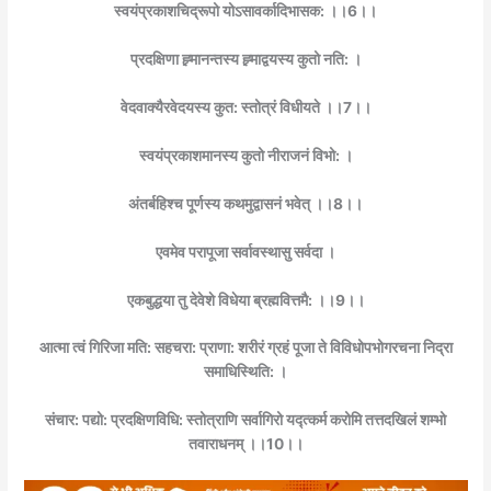
स्वयंप्रकाशचिद्रूपो योऽसावर्कादिभासक: ।।6।।
प्रदक्षिणा ह्र्मानन्तस्य ह्र्माद्वयस्य कुतो नति: ।
वेदवाक्यैरवेदयस्य कुत: स्तोत्रं विधीयते ।।7।।
स्वयंप्रकाशमानस्य कुतो नीराजनं विभो: ।
अंतर्बहिश्च पूर्णस्य कथमुद्वासनं भवेत् ।।8।।
एवमेव परापूजा सर्वावस्थासु सर्वदा ।
एकबुद्धया तु देवेशे विधेया ब्रह्मवित्तमै: ।।9।।
आत्मा त्वं गिरिजा मति: सहचरा: प्राणा: शरीरं ग्रहं पूजा ते विविधोपभोगरचना निद्रा
समाधिस्थिति: ।
संचार: पद्यो: प्रदक्षिणविधि: स्तोत्राणि सर्वागिरो यद्त्कर्म करोमि तत्तदखिलं शम्भो
तवाराधनम् ।।10।।