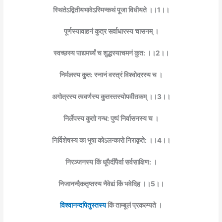
स्थितेऽद्वितीयभावेऽस्मिन्कथं पूजा विधीयते ।।1।।
पूर्णस्यावाहनं कुत्र सर्वाधारस्य चासनम् ।
स्वच्छस्य पाद्यमर्घ्यं च शुद्धस्याचमनं कुत: ।।2।।
निर्मलस्य कुत: स्नानं वस्त्रं विश्वोदरस्य च ।
अगोत्रस्य त्ववर्णस्य कुतस्तस्योपवीतकम् ।।3।।
निर्लेपस्य कुतो गन्ध: पुष्पं निर्वासनस्य च ।
निर्विशेषस्य का भूषा कोऽलन्कारो निराकृते: ।।4।।
निरञ्जनस्य किं धूपैर्दीपैर्वा सर्वसाक्षिण: ।
निजानन्दैकतृप्तस्य नैवेद्यं किं भवेदिह ।।5।।
विश्वानन्दपितुस्तस्य
किं ताम्बूलं प्रकल्प्यते ।