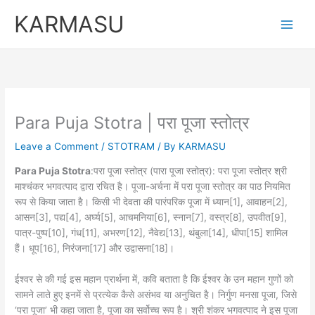
Skip
KARMASU
to
content
Para Puja Stotra | परा पूजा स्तोत्र
Leave a Comment
/
STOTRAM
/ By
KARMASU
Para Puja Stotra
:परा पूजा स्तोत्र (पारा पूजा स्तोत्र): परा पूजा स्तोत्र श्री
माश्चंकर भगवत्पाद द्वारा रचित है। पूजा-अर्चना में परा पूजा स्तोत्र का पाठ नियमित
रूप से किया जाता है। किसी भी देवता की पारंपरिक पूजा में ध्यान[1], आवाहन[2],
आसन[3], पद्य[4], अर्घ्य[5], आचमनिया[6], स्नान[7], वस्त्र[8], उपवीत[9],
पात्र-पुष्प[10], गंध[11], अभरण[12], नैवेद्य[13], थंबुला[14], धीपा[15] शामिल
हैं। धूप[16], निरंजना[17] और उद्वासना[18]।
ईश्वर से की गई इस महान प्रार्थना में, कवि बताता है कि ईश्वर के उन महान गुणों को
सामने लाते हुए इनमें से प्रत्येक कैसे असंभव या अनुचित है। निर्गुण मनसा पूजा, जिसे
‘परा पूजा’ भी कहा जाता है, पूजा का सर्वोच्च रूप है। श्री शंकर भगवत्पाद ने इस पूजा