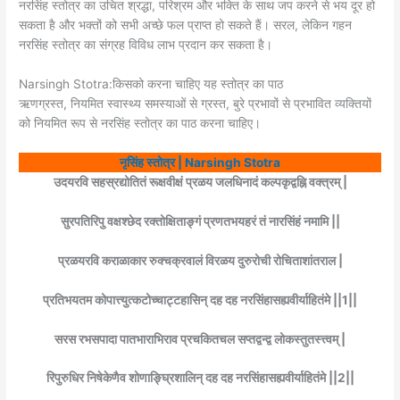
नरसिंह स्तोत्र का उचित श्रद्धा, परिश्रम और भक्ति के साथ जप करने से भय दूर हो
सकता है और भक्तों को सभी अच्छे फल प्राप्त हो सकते हैं। सरल, लेकिन गहन
नरसिंह स्तोत्र का संग्रह विविध लाभ प्रदान कर सकता है।
Narsingh Stotra:किसको करना चाहिए यह स्तोत्र का पाठ
ऋणग्रस्त, नियमित स्वास्थ्य समस्याओं से ग्रस्त, बुरे प्रभावों से प्रभावित व्यक्तियों
को नियमित रूप से नरसिंह स्तोत्र का पाठ करना चाहिए।
नृसिंह स्तोत्र | Narsingh Stotra
उदयरवि सहस्रद्योतितं रूक्षवीक्षं प्रळय जलधिनादं कल्पकृद्वह्नि वक्त्रम् |
सुरपतिरिपु वक्षश्छेद रक्तोक्षिताङ्गं प्रणतभयहरं तं नारसिंहं नमामि ||
प्रळयरवि कराळाकार रुक्चक्रवालं विरळय दुरुरोची रोचिताशांतराल |
प्रतिभयतम कोपात्त्युत्कटोच्चाट्टहासिन् दह दह नरसिंहासह्यवीर्याहितंमे ||1||
सरस रभसपादा पातभाराभिराव प्रचकितचल सप्तद्वन्द्व लोकस्तुतस्त्त्वम् |
रिपुरुधिर निषेकेणैव शोणाङ्घ्रिशालिन् दह दह नरसिंहासह्यवीर्याहितंमे ||2||