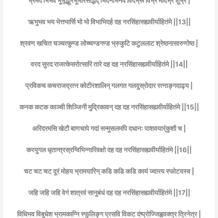
भ्रमद भिभव भूभृद्भूरिभूभारसद्भिद् भिदनभिनव विदभ्रू विभ्र मादभ्र शुभ्र |
ऋभुभव भय भेत्तभार्सि भो भो विभाभिदर्ह दह नरसिंहासह्यवीर्याहितंमे ||13||
श्रवण खचित चञ्चत्कुण्ड लोच्चण्डगण्ड भ्रुकुटि कटुललाट श्रेष्ठनासारुणोष्ठ |
वरद सुरद राजत्केसरोत्सारि तारे दह दह नरसिंहासह्यवीर्याहितंमे ||14||
प्रविकच कचराजद्रत्न कोटीरशालिन् गलगत गलदुस्रोदार रत्नाङ्गदाढ्य |
कनक कटक काञ्ची शिञ्जिनी मुद्रिकावन् दह दह नरसिंहासह्यवीर्याहितंमे ||15||
अरिदरमसि खेटौ बाणचापे गदां सन्मुसलमपि दधानः पाशवयार्ंकुशौ च |
करयुगल धृतान्त्रस्रग्विभिन्नारिवक्षो दह दह नरसिंहासह्यवीर्याहितंमे ||16||
चट चट चट दूरं मोहय भ्रामयारिन् कडि कडि कडि कायं ज्वारय स्फोटयस्व |
जहि जहि जहि वेगं शात्रवं सानुबंधं दह दह नरसिंहासह्यवीर्याहितंमे ||17||
विधिभव विबुधेश भ्रामकाग्नि स्फुलिङ्ग प्रसवि विकट दंष्प्रोज्जिह्ववक्त्र त्रिनेत्र |