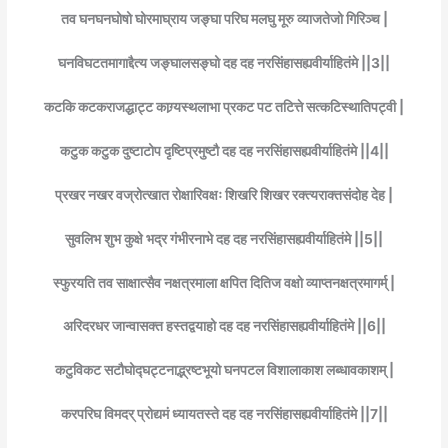
तव घनघनघोषो घोरमाघ्राय जङ्घा परिघ मलघु मूरु व्याजतेजो गिरिञ्च |
घनविघटतमागाद्दैत्य जङ्घालसङ्घो दह दह नरसिंहासह्यवीर्याहितंमे ||3||
कटकि कटकराजद्धाट्ट काग्र्यस्थलाभा प्रकट पट तटित्ते सत्कटिस्थातिपट्वी |
कटुक कटुक दुष्टाटोप दृष्टिप्रमुष्टौ दह दह नरसिंहासह्यवीर्याहितंमे ||4||
प्रखर नखर वज्रोत्खात रोक्षारिवक्षः शिखरि शिखर रक्त्यराक्तसंदोह देह |
सुवलिभ शुभ कुक्षे भद्र गंभीरनाभे दह दह नरसिंहासह्यवीर्याहितंमे ||5||
स्फुरयति तव साक्षात्सैव नक्षत्रमाला क्षपित दितिज वक्षो व्याप्तनक्षत्रमागर्म् |
अरिदरधर जान्वासक्त हस्तद्वयाहो दह दह नरसिंहासह्यवीर्याहितंमे ||6||
कटुविकट सटौघोद्घट्टनाद्भ्रष्टभूयो घनपटल विशालाकाश लब्धावकाशम् |
करपरिघ विमदर् प्रोद्यमं ध्यायतस्ते दह दह नरसिंहासह्यवीर्याहितंमे ||7||