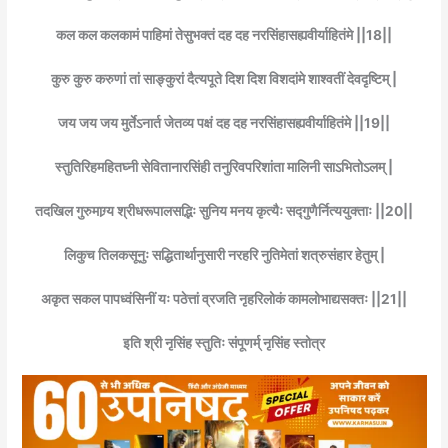
कल कल कलकामं पाहिमां तेसुभक्तं दह दह नरसिंहासह्यवीर्याहितंमे ||18||
कुरु कुरु करुणां तां साङ्कुरां दैत्यपूते दिश दिश विशदांमे शाश्वतीं देवदृष्टिम् |
जय जय जय मुर्तेऽनार्त जेतव्य पक्षं दह दह नरसिंहासह्यवीर्याहितंमे ||19||
स्तुतिरिहमहितघ्नी सेवितानारसिंही तनुरिवपरिशांता मालिनी साऽभितोऽलम् |
तदखिल गुरुमाग्र्य श्रीधरूपालसद्भिः सुनिय मनय कृत्यैः सद्गुणैर्नित्ययुक्ताः ||20||
लिकुच तिलकसूनुः सद्धितार्थानुसारी नरहरि नुतिमेतां शत्रुसंहार हेतुम् |
अकृत सकल पापध्वंसिनीं यः पठेत्तां व्रजति नृहरिलोकं कामलोभाद्यसक्तः ||21||
इति श्री नृसिंह स्तुतिः संपूणर्म् नृसिंह स्तोत्र