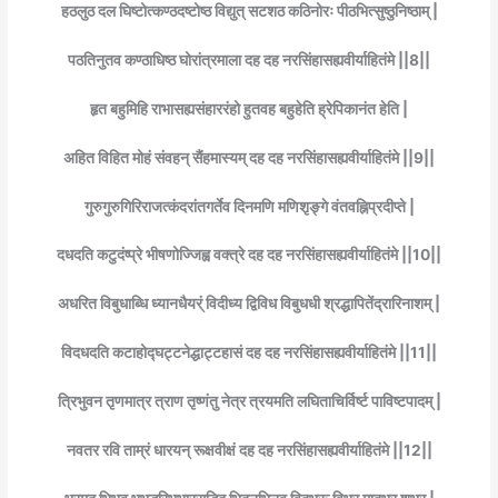
हठलुठ दल घिष्टोत्कण्ठदष्टोष्ठ विद्युत् सटशठ कठिनोरः पीठभित्सुष्ठुनिष्ठाम् |
पठतिनुतव कण्ठाधिष्ठ घोरांत्रमाला दह दह नरसिंहासह्यवीर्याहितंमे ||8||
हृत बहुमिहि राभासह्यसंहाररंहो हुतवह बहुहेति ह्रेपिकानंत हेति |
अहित विहित मोहं संवहन् सैंहमास्यम् दह दह नरसिंहासह्यवीर्याहितंमे ||9||
गुरुगुरुगिरिराजत्कंदरांतगर्तेव दिनमणि मणिशृङ्गे वंतवह्निप्रदीप्ते |
दधदति कटुदंष्प्रे भीषणोज्जिह्व वक्त्रे दह दह नरसिंहासह्यवीर्याहितंमे ||10||
अधरित विबुधाब्धि ध्यानधैयर्ं विदीध्य द्विविध विबुधधी श्रद्धापितेंद्रारिनाशम् |
विदधदति कटाहोद्घट्टनेद्धाट्टहासं दह दह नरसिंहासह्यवीर्याहितंमे ||11||
त्रिभुवन तृणमात्र त्राण तृष्णंतु नेत्र त्रयमति लघिताचिर्विर्ष्ट पाविष्टपादम् |
नवतर रवि ताम्रं धारयन् रूक्षवीक्षं दह दह नरसिंहासह्यवीर्याहितंमे ||12||