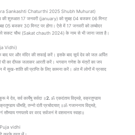
Lambodara Sankashti Chaturthi 2025 Shubh Muhurat)
्थी तिथि की शुरुआत 17 जनवरी (january) को सुबह 04 बजकर 06 मिनट
ुबह 05 बजकर 30 मिनट पर होगा। ऐसे में 17 जनवरी को लम्बोदर
र्थी को सकट चौथ (Sakat chauth 2024) के नाम से भी जाना जाता है।
ja Vidhi)
 के बाद घर और मंदिर की सफाई करें। इसके बाद सूर्य देव को जल अर्पित
ेसी घी का दीपक जलाकर आरती करें। भगवान गणेश के मंत्रों का जप
ुख-शांति की प्राप्ति के लिए कामना करें। अंत में लोगों में प्रसाद
ू मे देव, सर्व कार्येषु सर्वदा ॥
2.
ॐ एकदंताय विद्महे, वक्रतुण्डाय
वक्रतुण्डाय धीमहि, तन्नो दंती प्रचोदयात् ॥ॐ गजाननाय विद्महे,
 गं सौम्याय गणपतये वर वरद सर्वजनं मे वशमानय स्वाहा॥
Puja vidhi
ि करके व्रत लें।