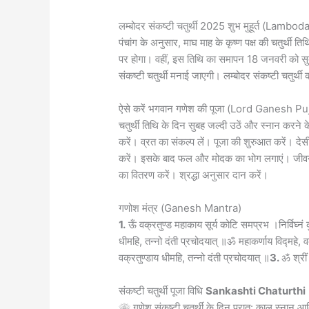
लम्बोदर संकष्टी चतुर्थी 2025 शुभ मुहूर्त (
पंचांग के अनुसार, माघ माह के कृष्ण पक्ष की चतुर
पर होगा। वहीं, इस तिथि का समापन 18 जनवरी को स
संकष्टी चतुर्थी मनाई जाएगी। लम्बोदर संकष्टी चतु
ऐसे करें भगवान गणेश की पूजा (Lord Ganesh Pu
चतुर्थी तिथि के दिन सुबह जल्दी उठें और स्नान करने
करें। व्रत का संकल्प लें। पूजा की शुरुआत करें। द
करें। इसके बाद फल और मोदक का भोग लगाएं। जीवन में स
का वितरण करें। श्रद्धा अनुसार दान करें।
गणोश मंत्र (Ganesh Mantra)
1.
ऊँ वक्रतुण्ड महाकाय सूर्य कोटि समप्रभ ।निर्विघ्नं कुर
धीमहि, तन्नो दंती प्रचोदयात् ॥ॐ महाकर्णाय विद्महे, 
वक्रतुण्डाय धीमहि, तन्नो दंती प्रचोदयात् ॥
3.
ॐ श्रीं
संकष्टी चतुर्थी पूजा विधि
Sankashti Chaturthi
❀ गणेश संकष्टी चतुर्थी के दिन प्रात: काल स्नान आद