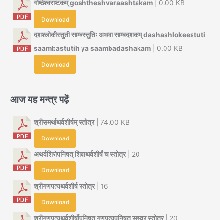
गोष्ठेश्वराष्टकम् goshtheshvaraashtakam
| 0.00 KB
Download
दशश्लोकीस्तुती साम्बस्तुतिः अथवा साम्बदशकम् dashashlokeestuti
saambastutih ya saambadashakam
| 0.00 KB
Download
आज यह मन्त्र पढ़ें
श्रीसमर्थाथर्वशीर्षम् स्तोत्र
| 74.00 KB
Download
अथर्वशिरोपनिषत् शिवाथर्वशीर्षं च स्तोत्र
| 20
Download
श्रीगणपत्यथर्वशीर्ष स्तोत्र
| 16
Download
श्रीगणपत्यथर्वशीर्षोपनिषत् गणपत्युपनिषत् सस्वर स्तोत्र
| 20