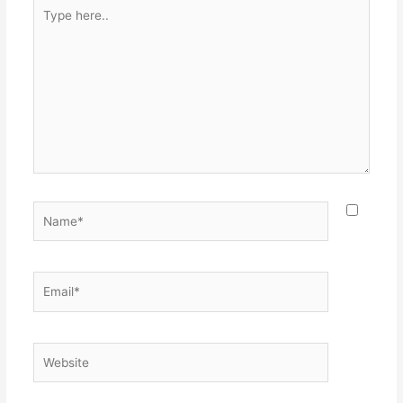
Type
here..
Name*
Email*
Website