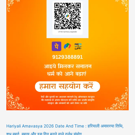
Hariyali Amavasya 2026 Date And Time : हरियाली अमावस्या तिथि,
शुभ मुहूर्त, महत्व और इस दिन बनने वाले दुर्लभ संयोग…..