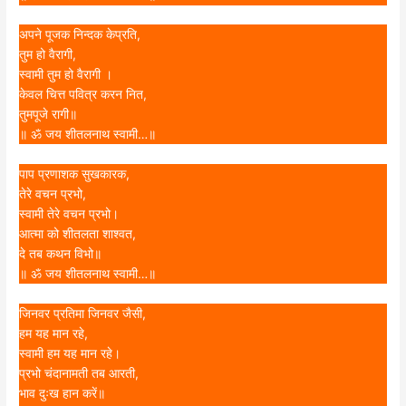
अपने पूजक निन्दक केप्रति,
तुम हो वैरागी,
स्वामी तुम हो वैरागी ।
केवल चित्त पवित्र करन नित,
तुमपूजे रागी॥
॥ ॐ जय शीतलनाथ स्वामी…॥
पाप प्रणाशक सुखकारक,
तेरे वचन प्रभो,
स्वामी तेरे वचन प्रभो।
आत्मा को शीतलता शाश्वत,
दे तब कथन विभो॥
॥ ॐ जय शीतलनाथ स्वामी…॥
जिनवर प्रतिमा जिनवर जैसी,
हम यह मान रहे,
स्वामी हम यह मान रहे।
प्रभो चंदानामती तब आरती,
भाव दुःख हान करें॥