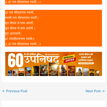
॥ ॐ जय शीतलनाथ स्वामी…॥
ॐ जय शीतलनाथ स्वामी,
स्वामी जय शीतलनाथ स्वामी।
घृत दीपक से करू आरती,
घृत दीपक से करू आरती।
तुम अंतरयामी,
ॐ जयशीतलनाथ स्वामी॥
॥ ॐ जय शीतलनाथ स्वामी…॥
←
Previous Post
Next Post
→