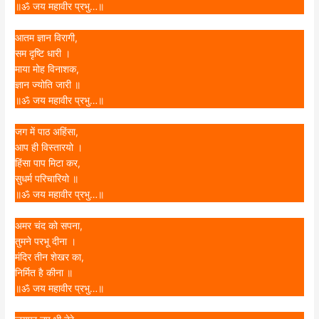
॥ॐ जय महावीर प्रभु…॥
आतम ज्ञान विरागी,
सम दृष्टि धारी ।
माया मोह विनाशक,
ज्ञान ज्योति जारी ॥
॥ॐ जय महावीर प्रभु…॥
जग में पाठ अहिंसा,
आप ही विस्तारयो ।
हिंसा पाप मिटा कर,
सुधर्म परिचारियो ॥
॥ॐ जय महावीर प्रभु…॥
अमर चंद को सपना,
तुमने परभू दीना ।
मंदिर तीन शेखर का,
निर्मित है कीना ॥
॥ॐ जय महावीर प्रभु…॥