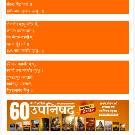
संकट मिट जावे ॥
॥ॐ जय महावीर प्रभु…॥
निशदिन प्रभु मंदिर में,
जगमग ज्योत जरे ।
हम सेवक चरणों में,
आनंद मूँद भरे ॥
॥ॐ जय महावीर प्रभु…॥
ॐ जय महावीर प्रभु,
स्वामी जय महावीर प्रभु ।
कुण्डलपुर अवतारी,
चांदनपुर अवतारी,
त्रिशलानंद विभु ॥