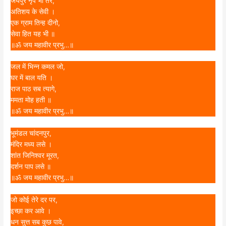
जयपुर नृप भी तेरे,
अतिशय के सेवी ।
एक ग्राम तिन्ह दीनो,
सेवा हित यह भी ॥
॥ॐ जय महावीर प्रभु…॥
जल में भिन्न कमल जो,
घर में बाल यति ।
राज पाठ सब त्यागे,
ममता मोह हती ॥
॥ॐ जय महावीर प्रभु…॥
भूमंडल चांदनपुर,
मंदिर मध्य लसे ।
शांत जिनिश्वर मूरत,
दर्शन पाप लसे ॥
॥ॐ जय महावीर प्रभु…॥
जो कोई तेरे दर पर,
इच्छा कर आवे ।
धन सुत्त सब कुछ पावे,