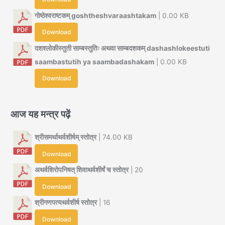
गोष्ठेश्वराष्टकम् goshtheshvaraashtakam
| 0.00 KB
Download
दशश्लोकीस्तुती साम्बस्तुतिः अथवा साम्बदशकम् dashashlokeestuti
saambastutih ya saambadashakam
| 0.00 KB
Download
आज यह मन्त्र पढ़ें
श्रीसमर्थाथर्वशीर्षम् स्तोत्र
| 74.00 KB
Download
अथर्वशिरोपनिषत् शिवाथर्वशीर्षं च स्तोत्र
| 20
Download
श्रीगणपत्यथर्वशीर्ष स्तोत्र
| 16
Download