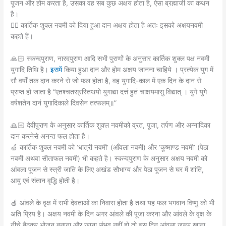
पूजन और होम करता है, उसका वह सब कुछ अक्षय होता है, ऐसा ब्रह्माजी का कथन
है।
👉🏻 कार्तिक शुक्ल नवमी को दिया हुआ दान अक्षय होता है अतः इसको अक्षयनवमी
कहते हैं।
🙏🏻 स्कन्दपुराण, नारदपुराण आदि सभी पुराणों के अनुसार कार्तिक शुक्ल पक्ष नवमी
युगादि तिथि है।
इसमें
किया हुआ दान और होम अक्षय जानना चाहिये । प्रत्येक युग में
सौ वर्षों तक दान करने से जो फल होता है, वह युगादि-काल में एक दिन के दान से
प्राप्त हो जाता है “एतश्चतस्रस्तिथयो युगाद्या दत्तं हुतं चाक्षयमासु विद्यात् । युगे युगे
वर्षशतेन दानं युगादिकाले दिवसेन तत्फलम्॥”
🙏🏻 देवीपुराण के अनुसार कार्तिक शुक्ल नवमीको व्रत, पूजा, तर्पण और अन्नादिका
दान करनेसे अनन्त फल होता है।
🍏 कार्तिक शुक्ल नवमी को ‘धात्री नवमी’ (आँवला नवमी) और ‘कूष्माण्ड नवमी’ (पेठा
नवमी अथवा सीताफल नवमी) भी कहते है। स्कन्दपुराण के अनुसार अक्षय नवमी को
आंवला पूजन से स्त्री जाति के लिए अखंड सौभाग्य और पेठा पूजन से घर में शांति,
आयु एवं संतान वृद्धि होती है।
🍏 आंवले के वृक्ष में सभी देवताओं का निवास होता है तथा यह फल भगवान विष्णु को भी
अति प्रिय है। अक्षय नवमी के दिन अगर आंवले की पूजा करना और आंवले के वृक्ष के
नीचे बैठकर भोजन बनाना और खाना संभव नहीं हो तो इस दिन आंवला जरूर खाना