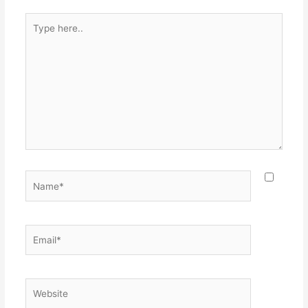
Type
here..
Name*
Email*
Website