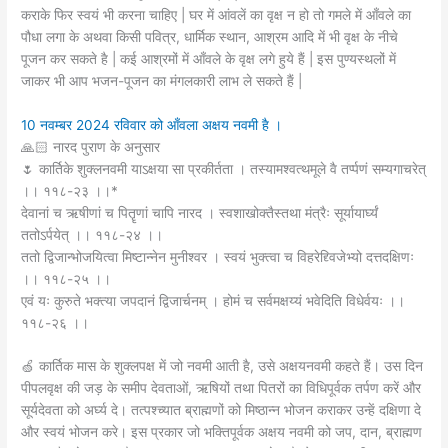
कराके फिर स्वयं भी करना चाहिए | घर में आंवलें का वृक्ष न हो तो गमले में आँवले का
पौधा लगा के अथवा किसी पवित्र, धार्मिक स्थान, आश्रम आदि में भी वृक्ष के नीचे
पूजन कर सकते है | कई आश्रमों में आँवले के वृक्ष लगे हुये हैं | इस पुण्यस्थलों में
जाकर भी आप भजन-पूजन का मंगलकारी लाभ ले सकते हैं |
10 नवम्बर 2024 रविवार को आँवला अक्षय नवमी है ।
🙏🏻 नारद पुराण के अनुसार
🌷 कार्तिके शुक्लनवमी याऽक्षया सा प्रकीर्तता । तस्यामश्वत्थमूले वै तर्प्पणं सम्यगाचरेत्
।। ११८-२३ ।।*
देवानां च ऋषीणां च पितॄणां चापि नारद । स्वशाखोक्तैस्तथा मंत्रैः सूर्यायार्घ्यं
ततोऽर्पयेत् ।। ११८-२४ ।।
ततो द्विजान्भोजयित्वा मिष्टान्नेन मुनीश्वर । स्वयं भुक्त्वा च विहरेद्द्विजेभ्यो दत्तदक्षिणः
।। ११८-२५ ।।
एवं यः कुरुते भक्त्या जपदानं द्विजार्चनम् । होमं च सर्वमक्षय्यं भवेदिति विधेर्वयः ।।
११८-२६ ।।
🍏 कार्तिक मास के शुक्लपक्ष में जो नवमी आती है, उसे अक्षयनवमी कहते हैं। उस दिन
पीपलवृक्ष की जड़ के समीप देवताओं, ऋषियों तथा पितरों का विधिपूर्वक तर्पण करें और
सूर्यदेवता को अर्घ्य दे। तत्पश्च्यात ब्राह्मणों को मिष्ठान्न भोजन कराकर उन्हें दक्षिणा दे
और स्वयं भोजन करे। इस प्रकार जो भक्तिपूर्वक अक्षय नवमी को जप, दान, ब्राह्मण