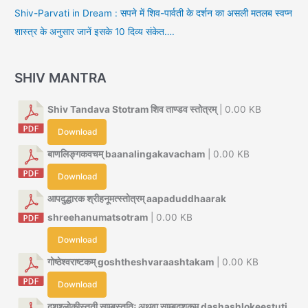
Shiv-Parvati in Dream : सपने में शिव-पार्वती के दर्शन का असली मतलब स्वप्न
शास्त्र के अनुसार जानें इसके 10 दिव्य संकेत….
SHIV MANTRA
Shiv Tandava Stotram शिव ताण्डव स्तोत्रम्
| 0.00 KB
Download
बाणलिङ्गकवचम् baanalingakavacham
| 0.00 KB
Download
आपदुद्धारक श्रीहनूमत्स्तोत्रम् aapaduddhaarak
shreehanumatsotram
| 0.00 KB
Download
गोष्ठेश्वराष्टकम् goshtheshvaraashtakam
| 0.00 KB
Download
दशश्लोकीस्तुती साम्बस्तुतिः अथवा साम्बदशकम् dashashlokeestuti