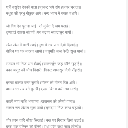
श्री वसुदेव देवकी माता।प्रकट भये संग हलधर भ्राता॥
मथुरा सों प्रभु गोकुल आये।नन्द भवन में बजत बधाये॥
जो विष देन पूतना आई।सो मुक्ति दै धाम पठाई॥
तृणावर्त राक्षस संहार्यौ।पग बढ़ाय सकटासुर मार्यौ॥
खेल खेल में माटी खाई।मुख में सब जग दियो दिखाई॥
गोपिन घर घर माखन खायो।जसुमति बाल केलि सुख पायो॥
ऊखल सों निज अंग बँधाई।यमलार्जुन जड़ योनि छुड़ाई॥
बका असुर की चोंच विदारी।विकट अघासुर दियो सँहारी॥
ब्रह्मा बालक वत्स चुराये।मोहन को मोहन हित आये॥
बाल वत्स सब बने मुरारी।ब्रह्मा विनय करी तब भारी॥
काली नाग नाथि भगवाना।दावानल को कीन्हों पाना॥
सखन संग खेलत सुख पायो।श्रीदामा निज कन्ध चढ़ायो॥
चीर हरन करि सीख सिखाई।नख पर गिरवर लियो उठाई॥
दरश यज्ञ पत्निन को दीन्हों।राधा प्रेम सुधा सुख लीन्हों॥