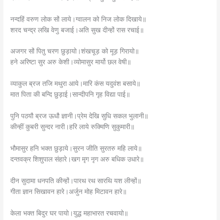
नन्दहिं वरुण लोक सों लाये।ग्वालन को निज लोक दिखाये॥
शरद चन्द्र लखि वेणु बजाई।अति सुख दीन्हों रास रचाई॥
अजगर सों पितु चरण छुड़ायो।शंखचूड़ को मूड़ गिरायो॥
हने अरिष्टा सुर अरु केशी।व्योमासुर मार्यो छल वेषी॥
व्याकुल ब्रज तजि मथुरा आये।मारि कंस यदुवंश बसाये॥
मात पिता की बन्दि छुड़ाई।सान्दीपनि गृह विद्या पाई॥
पुनि पठयौ ब्रज ऊधौ ज्ञानी।प्रेम देखि सुधि सकल भुलानी॥
कीन्हीं कुबरी सुन्दर नारी।हरि लाये रुक्मिणि सुकुमारी॥
भौमासुर हनि भक्त छुड़ाये।सुरन जीति सुरतरु महि लाये॥
दन्तवक्र शिशुपाल संहारे।खग मृग नृग अरु बधिक उधारे॥
दीन सुदामा धनपति कीन्हों।पारथ रथ सारथि यश लीन्हों॥
गीता ज्ञान सिखावन हारे।अर्जुन मोह मिटावन हारे॥
केला भक्त बिदुर घर पायो।युद्ध महाभारत रचवायो॥