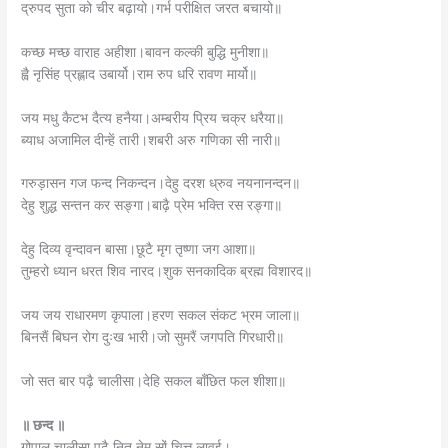
द्रुपद सुता को चीर बढ़ायो।गर्भ परीक्षित जरत बचायो॥
कच्छ मच्छ वाराह अहीशा।बावन कल्की बुद्धि मुनीशा॥
ह्वै नृसिंह प्रह्लाद उबार्यो।राम रुप धरि रावण मार्यो॥
जय मधु कैटभ दैत्य हनैया।अम्बरीय प्रिय चक्र धरैया॥
ब्याध अजामिल दीन्हें तारी।शबरी अरु गणिका सी नारी॥
गरुड़ासन गज फन्द निकन्दन।देहु दरश ध्रुव नयनानन्दन॥
देहु शुद्ध सन्तन कर सङ्गा।बाढ़ै प्रेम भक्ति रस रङ्गा॥
देहु दिव्य वृन्दावन बासा।छूटै मृग तृष्णा जग आशा॥
तुम्हरो ध्यान धरत शिव नारद।शुक सनकादिक ब्रह्म विशारद॥
जय जय राधारमण कृपाला।हरण सकल संकट भ्रम जाला॥
बिनसैं बिघन रोग दुःख भारी।जो सुमरैं जगपति गिरधारी॥
जो सत बार पढ़ै चालीसा।देहि सकल बाँछित फल शीशा॥
॥ छन्द ॥
गोपाल चालीसा पढ़ै नित,नेम सों चित्त लावई।