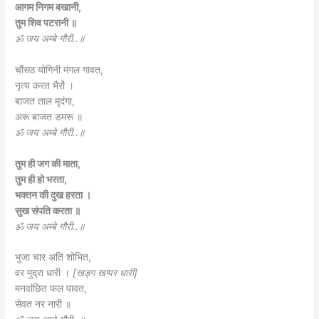
आगम निगम बखानी,
तुम शिव पटरानी ॥
ॐ जय अम्बे गौरी..॥
चौंसठ योगिनी मंगल गावत,
नृत्य करत भैरों ।
बाजत ताल मृदंगा,
अरू बाजत डमरू ॥
ॐ जय अम्बे गौरी..॥
तुम ही जग की माता,
तुम ही हो भरता,
भक्तन की दुख हरता ।
सुख संपति करता ॥
ॐ जय अम्बे गौरी..॥
भुजा चार अति शोभित,
वर मुद्रा धारी ।
[खड्ग खप्पर धारी]
मनवांछित फल पावत,
सेवत नर नारी ॥