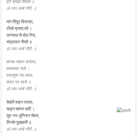
हरि ब्रह्मा शिवरी ॥
ॐ जय अम्बे गौरी..॥
मांग सिंदूर विराजत,
टीको मृगमद को ।
उज्ज्वल से दोउ नैना,
चंद्रवदन नीको ॥
ॐ जय अम्बे गौरी..॥
कनक समान कलेवर,
रक्ताम्बर राजै ।
रक्तपुष्प गल माला,
कंठन पर साजै ॥
ॐ जय अम्बे गौरी..॥
केहरि वाहन राजत,
खड्ग खप्पर धारी ।
सुर-नर-मुनिजन सेवत,
तिनके दुखहारी ॥
ॐ जय अम्बे गौरी..॥