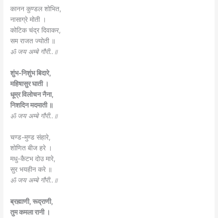
कानन कुण्डल शोभित,
नासाग्रे मोती ।
कोटिक चंद्र दिवाकर,
सम राजत ज्योती ॥
ॐ जय अम्बे गौरी..॥
शुंभ-निशुंभ बिदारे,
महिषासुर घाती ।
धूम्र विलोचन नैना,
निशदिन मदमाती ॥
ॐ जय अम्बे गौरी..॥
चण्ड-मुण्ड संहारे,
शोणित बीज हरे ।
मधु-कैटभ दोउ मारे,
सुर भयहीन करे ॥
ॐ जय अम्बे गौरी..॥
ब्रह्माणी, रूद्राणी,
तुम कमला रानी ।