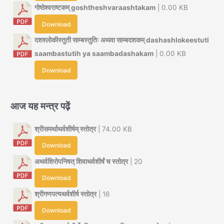
गोष्ठेश्वराष्टकम् goshtheshvaraashtakam
| 0.00 KB
Download
दशश्लोकीस्तुती साम्बस्तुतिः अथवा साम्बदशकम् dashashlokeestuti
saambastutih ya saambadashakam
| 0.00 KB
Download
आज यह मन्त्र पढ़ें
श्रीसमर्थाथर्वशीर्षम् स्तोत्र
| 74.00 KB
Download
अथर्वशिरोपनिषत् शिवाथर्वशीर्षं च स्तोत्र
| 20
Download
श्रीगणपत्यथर्वशीर्ष स्तोत्र
| 16
Download