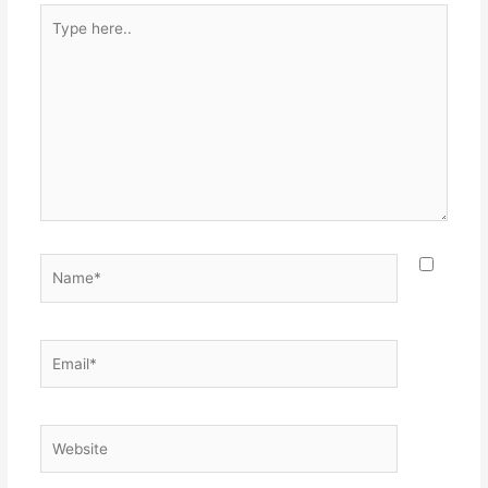
Type
here..
Name*
Email*
Website