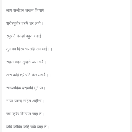
लाय सजीवन लखन जियाये।
श्रीरघुबीर हरषि उर लाये।।
रघुपति कीन्ही बहुत बड़ाई।
तुम मम प्रिय भरतहि सम भाई।।
सहस बदन तुम्हरो जस गावैं।
अस कहि श्रीपति कंठ लगावैं।।
सनकादिक ब्रह्मादि मुनीसा।
नारद सारद सहित अहीसा।।
जम कुबेर दिगपाल जहां ते।
कबि कोबिद कहि सके कहां ते।।