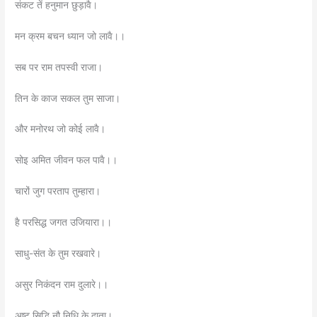
संकट तें हनुमान छुड़ावै।
मन क्रम बचन ध्यान जो लावै।।
सब पर राम तपस्वी राजा।
तिन के काज सकल तुम साजा।
और मनोरथ जो कोई लावै।
सोइ अमित जीवन फल पावै।।
चारों जुग परताप तुम्हारा।
है परसिद्ध जगत उजियारा।।
साधु-संत के तुम रखवारे।
असुर निकंदन राम दुलारे।।
अष्ट सिद्धि नौ निधि के दाता।