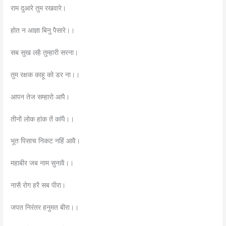
राम दुआरे तुम रखवारे।
होत न आज्ञा बिनु पैसारे।।
सब सुख लहै तुम्हारी सरना।
तुम रक्षक काहू को डर ना।।
आपन तेज सम्हारो आपै।
तीनों लोक हांक तें कांपै।।
भूत पिसाच निकट नहिं आवै।
महाबीर जब नाम सुनावै।।
नासै रोग हरै सब पीरा।
जपत निरंतर हनुमत बीरा।।