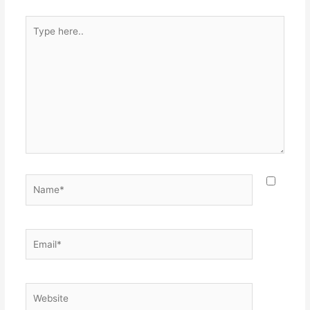
Type
here..
Name*
Email*
Website