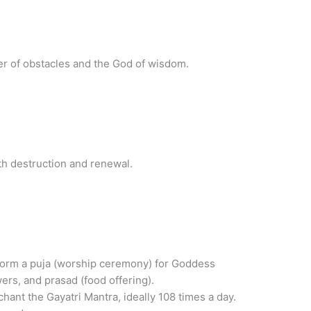
r of obstacles and the God of wisdom.
th destruction and renewal.
form a puja (worship ceremony) for Goddess
ers, and prasad (food offering).
hant the Gayatri Mantra, ideally 108 times a day.