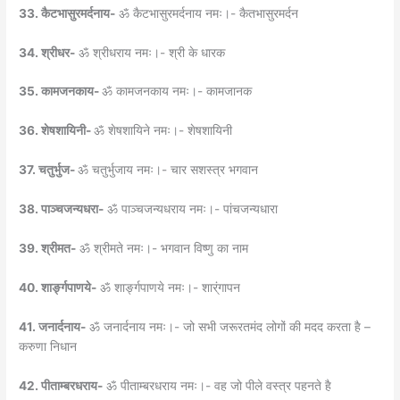
33. कैटभासुरमर्दनाय-
ॐ कैटभासुरमर्दनाय नमः।- कैतभासुरमर्दन
34. श्रीधर-
ॐ श्रीधराय नमः।- श्री के धारक
35. कामजनकाय-
ॐ कामजनकाय नमः।- कामजानक
36. शेषशायिनी-
ॐ शेषशायिने नमः।- शेषशायिनी
37. चतुर्भुज-
ॐ चतुर्भुजाय नमः।- चार सशस्त्र भगवान
38. पाञ्चजन्यधरा-
ॐ पाञ्चजन्यधराय नमः।- पांचजन्यधारा
39. श्रीमत-
ॐ श्रीमते नमः।- भगवान विष्णु का नाम
40. शार्ङ्गपाणये-
ॐ शार्ङ्गपाणये नमः।- शार्ंगापन
41. जनार्दनाय-
ॐ जनार्दनाय नमः।- जो सभी जरूरतमंद लोगों की मदद करता है –
करुणा निधान
42. पीताम्बरधराय-
ॐ पीताम्बरधराय नमः।- वह जो पीले वस्त्र पहनते है