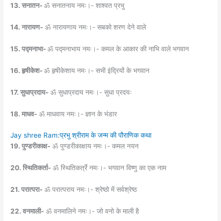
13. सनातन-
ॐ सनातनाय नमः।- शाश्वत प्रभु
14. नारायण-
ॐ नारायणाय नमः।- सबको शरण देने वाले
15. पद्मनाभा-
ॐ पद्मनाभाय नमः।- कमल के आकार की नाभि वाले भगवान
16. हृषीकेश-
ॐ हृषीकेशाय नमः।- सभी इंद्रियों के भगवान
17. सुधाप्रदाय-
ॐ सुधाप्रदाय नमः।- सुधा प्रदयः
18. माधव-
ॐ माधवाय नमः।- ज्ञान के भंडार
Jay shree Ram:प्रभु श्रीराम के जन्म की पौराणिक कथा
19. पुण्डरीकाक्ष-
ॐ पुण्डरीकाक्षाय नमः।- कमल नयन
20. स्थितिकर्ता-
ॐ स्थितिकर्त्रे नमः।- भगवान विष्णु का एक नाम
21. परात्परा-
ॐ परात्पराय नमः।- श्रेष्ठो में सर्वश्रेष्ठ
22. वनमाली-
ॐ वनमालिने नमः।- जो वनो के माली है