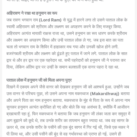
अहिरावण ने रखा था हनुमान का रूप
जब रावण भगवान राम
(Lord Ram)
से युद्ध में हारने लगा तो उसने पाताल लोक के
स्वामी अहिरावण को श्रीराम और लक्ष्मण का अपहरण करने के लिए मजबूर किया.
अहिरावण अत्यंत मायावी राक्षस राजा था, उसने हनुमान का रूप धारण करके श्रीराम
और लक्ष्मण का अपहरण किया और उन्‍हें पाताल लोक ले गए. जब इस बात का पता
चला तो भगवान राम के शिविर में हाहाकार मच गया और उनकी खोज होने लगी.
बजरंगबली श्रीराम और लक्ष्मण को ढूंढते हुए पताल में जाने लगे. पाताल लोक के सात
द्वार थे और हर द्वार पर एक पहरेदार था. सभी पहरेदारों को हनुमान जी ने परास्त कर
दिया, लेकिन अंतिम द्वार पर उन्हीं के समान बलशाली एक वानर पहरा दे रहा था.
पाताल लोक में हनुमान जी को मिला अपना पुत्र
दिखने में एकदम अपने जैसे वानर को देखकर हनुमान जी को आश्चर्य हुआ. उन्‍होंने जब
उस वानर से परिचय पूछा, तो उसने अपना नाम मकरध्वज
(Makardhwaj)
बताया
और अपने पिता का नाम हनुमान बताया. मकरध्वज के मुंह से पिता के रूप में अपना नाम
सुनकर हनुमान अत्यंत क्रोधित हो गए और बोले कि यह असंभव है, क्योंकि मैं आजीवन
ब्रह्मचारी रहा हूं. फिर मकरध्वज ने बताया कि जब हनुमान जी लंका जला कर समुद्र में
आग बुझाने को कूदे थे, तब उनके शरीर का तापमान बहुत ज्‍यादा था. जब वह सागर के
ऊपर थे, तब उनके शरीर के पसीने की एक बूंद सागर में गिर गई थी, जिसे एक मकर ने
पी लिया था, और उसी पसीने की बूंद से वह गर्भावस्था को प्राप्त हो गई. उसने ही