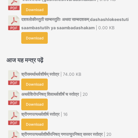
Download
दशश्लोकीस्तुती साम्बस्तुतिः अथवा साम्बदशकम् dashashlokeestuti
saambastutih ya saambadashakam
| 0.00 KB
Download
आज यह मन्त्र पढ़ें
श्रीसमर्थाथर्वशीर्षम् स्तोत्र
| 74.00 KB
Download
अथर्वशिरोपनिषत् शिवाथर्वशीर्षं च स्तोत्र
| 20
Download
श्रीगणपत्यथर्वशीर्ष स्तोत्र
| 16
Download
श्रीगणपत्यथर्वशीर्षोपनिषत् गणपत्युपनिषत् सस्वर स्तोत्र
| 20