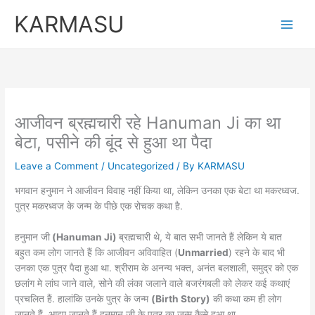
Skip
KARMASU
to
content
आजीवन ब्रह्मचारी रहे Hanuman Ji का था
बेटा, पसीने की बूंद से हुआ था पैदा
Leave a Comment
/
Uncategorized
/ By
KARMASU
भगवान हनुमान ने आजीवन विवाह नहीं किया था, लेकिन उनका एक बेटा था मकरध्‍वज.
पुत्र मकरध्‍वज के जन्‍म के पीछे एक रोचक कथा है.
हनुमान जी
(Hanuman Ji)
ब्रह्मचारी थे, ये बात सभी जानते हैं लेकिन ये बात
बहुत कम लोग जानते हैं कि आजीवन अविवाहित (
Unmarried
) रहने के बाद भी
उनका एक पुत्र पैदा हुआ था. श्रीराम के अनन्य भक्त, अनंत बलशाली, समुद्र को एक
छलांग मे लांघ जाने वाले, सोने की लंका जलाने वाले बजरंगबली को लेकर कई कथाएं
प्रचलित हैं. हालांकि उनके पुत्र के जन्‍म
(Birth Story)
की कथा कम ही लोग
जानते हैं. आइए जानते हैं हनुमान जी के पुत्र का जन्‍म कैसे हुआ था.