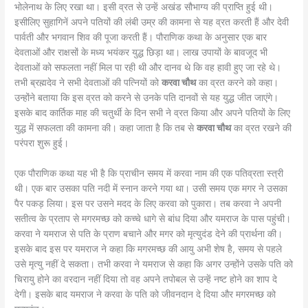
भोलेनाथ के लिए रखा था। इसी व्रत से उन्‍हें अखंड सौभाग्‍य की प्राप्ति हुई थी।
इसीलिए सुहागिनें अपने पतियों की लंबी उम्र की कामना से यह व्रत करती हैं और देवी
पार्वती और भगवान शिव की पूजा करती हैं। पौराणिक कथा के अनुसार एक बार
देवताओं और राक्षसों के मध्‍य भयंकर युद्ध छिड़ा था। लाख उपायों के बावजूद भी
देवताओं को सफलता नहीं मिल पा रही थी और दानव थे कि वह हावी हुए जा रहे थे।
तभी ब्रह्मदेव ने सभी देवताओं की पत्नियों को
करवा चौथ
का व्रत करने को कहा।
उन्‍होंने बताया कि इस व्रत को करने से उनके पति दानवों से यह युद्ध जीत जाएंगे।
इसके बाद कार्तिक माह की चतुर्थी के दिन सभी ने व्रत किया और अपने पतियों के लिए
युद्ध में सफलता की कामना की। कहा जाता है कि तब से
करवा चौथ
का व्रत रखने की
परंपरा शुरू हुई।
एक पौराणिक कथा यह भी है कि प्राचीन समय में करवा नाम की एक पतिव्रता स्‍त्री
थी। एक बार उसका पति नदी में स्‍नान करने गया था। उसी समय एक मगर ने उसका
पैर पकड़ लिया। इस पर उसने मदद के लिए करवा को पुकारा। तब करवा ने अपनी
सतीत्‍व के प्रताप से मगरमच्‍छ को कच्‍चे धागे से बांध दिया और यमराज के पास पहुंची।
करवा ने यमराज से पति के प्राण बचाने और मगर को मृत्‍युदंड देने की प्रार्थना की।
इसके बाद इस पर यमराज ने कहा कि मगरमच्छ की आयु अभी शेष है, समय से पहले
उसे मृत्‍यु नहीं दे सकता। तभी करवा ने यमराज से कहा कि अगर उन्‍होंने उसके पति को
चिरायु होने का वरदान नहीं दिया तो वह अपने तपोबल से उन्‍हें नष्‍ट होने का शाप दे
देगी। इसके बाद यमराज ने करवा के पति को जीवनदान दे दिया और मगरमच्‍छ को