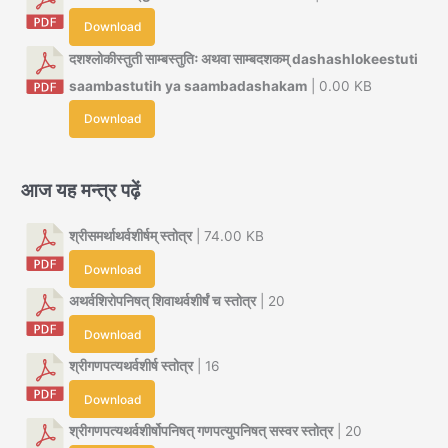
Download
दशश्लोकीस्तुती साम्बस्तुतिः अथवा साम्बदशकम् dashashlokeestuti
saambastutih ya saambadashakam
| 0.00 KB
Download
आज यह मन्त्र पढ़ें
श्रीसमर्थाथर्वशीर्षम् स्तोत्र
| 74.00 KB
Download
अथर्वशिरोपनिषत् शिवाथर्वशीर्षं च स्तोत्र
| 20
Download
श्रीगणपत्यथर्वशीर्ष स्तोत्र
| 16
Download
श्रीगणपत्यथर्वशीर्षोपनिषत् गणपत्युपनिषत् सस्वर स्तोत्र
| 20