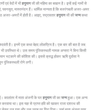
ों एवं वेदों में भी
हनुमान
जी की महिमा का बखान है। इन्हें कई नामों से
, पवनसुत, मारुतनंदन हैं। धार्मिक मान्यता है कि बजरंगबली अजर-अमर
आठ अजर-अमरों में होती है। आइए, रुद्रावतार
हनुमान
जी की
जन्म
कथा
दवंती है। इनमें एक कथा बेहद लोकप्रिय है। एक बार की बात है जब
ाजा इंद्र भी उपस्थित थे। उस समय पुंजिकस्थली नामक अप्सरा ने बिना किसी
्यान भटकाने की कोशिश की। इससे क्रुद्ध होकर ऋषि दुर्वासा ने
सुन पुंजिकस्थली रोने लगी।
ुई। कालांतर में माता अंजनी के घर
हनुमान
जी का
जन्म
हुआ। एक अन्य
यज्ञ करवाया था। इस यज्ञ से प्राप्त हवि को खाकर राजा दशरथ की
ुड़ लेकर उड़ गया और उस जगह पर गिरा दिया। जहां माता अंजना पुत्र