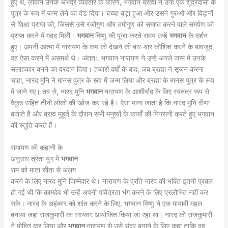
हुए थे, लेकिन उनके अभद्र व्यवहार के कारण, भगवान ब्रह्मा ने उन्हें एक शूद्रदासी के
पुत्र के रूप में जन्म लेने का दंड दिया। बच्चा बड़ा हुआ और उसने गुरुओं और विद्वानों
से शिक्षा प्राप्त की, जिससे उसे रजोगुण और तमोगुण को समाप्त करने वाले समर्पण को
प्राप्त करने में मदद मिली।
भगवान
विष्णु की पूजा करते समय उन्हें
भगवान
के दर्शन
हुए। अपनी आत्मा में नारायण के रूप को देखने की बार-बार कोशिश करने के बावजूद,
वह ऐसा करने में असमर्थ थे। अंततः, भगवान नारायण ने उन्हें अगले जन्म में उनके
सलाहकार बनने का वरदान दिया। हजारों वर्षों के बाद, जब ब्रह्मा ने सृजन करना
चाहा, नारद मुनि ने मानस पुत्र के रूप में जन्म लिया और ब्रह्मा के मानस पुत्र के रूप
में जाने गए। तब से, नारद मुनि
भगवान
नारायण के आशीर्वाद के लिए स्वतंत्र रूप से
वैकुंठ सहित तीनों लोकों की खोज कर रहे हैं। ऐसा माना जाता है कि नारद मुनि वीणा
बजाते हैं और ब्रह्म मुहूर्त के दौरान सभी मनुष्यों के कार्यों की निगरानी करते हुए भगवान
की स्तुति करते हैं।
रामायण की कहानी के
अनुसार त्रेता युग में
भगवान
राम को माता सीता से अलग
करने के लिए नारद मुनि जिम्मेदार थे। नारायण के प्रति नारद की भक्ति इतनी प्रबल
हो गई थी कि कामदेव भी उन्हें अपनी पवित्रता भंग करने के लिए प्रलोभित नहीं कर
सके। नारद के अहंकार को शांत करने के लिए, भगवान विष्णु ने एक मायावी महल
बनाया जहां राजकुमारी का स्वयंवर आयोजित किया जा रहा था। नारद को राजकुमारी
ने मोहित कर लिया और
भगवान
नारायण से उसे सुंदर बनाने के लिए कहा ताकि वह