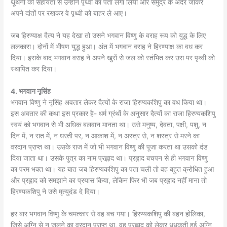
थूथनी की सहायता से उन्होंने पृथ्वी का पता लगा लिया और समुद्र के अंदर जाकर
अपने दांतों पर रखकर वे पृथ्वी को बाहर ले आए।
जब हिरण्याक्ष दैत्य ने यह देखा तो उसने भगवान विष्णु के वराह रूप को युद्ध के लिए
ललकारा। दोनों में भीषण युद्ध हुआ। अंत में भगवान वराह ने हिरण्याक्ष का वध कर
दिया। इसके बाद भगवान वराह ने अपने खुरों से जल को स्तंभित कर उस पर पृथ्वी को
स्थापित कर दिया।
4. भगवान नृसिंह
भगवान विष्णु ने नृसिंह अवतार लेकर दैत्यों के राजा हिरण्यकशिपु का वध किया था।
इस अवतार की कथा इस प्रकार है- धर्म ग्रंथों के अनुसार दैत्यों का राजा हिरण्यकशिपु
स्वयं को भगवान से भी अधिक बलवान मानता था। उसे मनुष्य, देवता, पक्षी, पशु, न
दिन में, न रात में, न धरती पर, न आकाश में, न अस्त्र से, न शस्त्र से मरने का
वरदान प्राप्त था। उसके राज में जो भी भगवान विष्णु की पूजा करता था उसको दंड
दिया जाता था। उसके पुत्र का नाम प्रह्लाद था। प्रह्लाद बचपन से ही भगवान विष्णु
का परम भक्त था। यह बात जब हिरण्यकशिपु का पता चली तो वह बहुत क्रोधित हुआ
और प्रह्लाद को समझाने का प्रयास किया, लेकिन फिर भी जब प्रह्लाद नहीं माना तो
हिरण्यकशिपु ने उसे मृत्युदंड दे दिया।
हर बार भगवान विष्णु के चमत्कार से वह बच गया। हिरण्यकशिपु की बहन होलिका,
जिसे अग्नि से न जलने का वरदान प्राप्त था, वह प्रह्लाद को लेकर धधकती हुई अग्नि