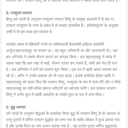
स्थापना की। भगवान विष्णु का ये अवतार सभी अवतारों में सबसे श्रेष्ठ माना जाता है।
8. परशुराम अवतार
हिन्दू धर्म ग्रंथों के अनुसार परशुराम भगवान विष्णु के प्रमुख अवतारों में से एक थे।
भगवान परशुराम के जन्म के संबंध में दो कथाएं प्रचलित हैं। हरिवंशपुराण के अनुसार
उन्हीं में से एक कथा इस प्रकार है-
प्राचीन समय में महिष्मती नगरी पर शक्तिशाली हैययवंशी क्षत्रिय कार्तवीर्य
अर्जुन(सहस्त्रबाहु) का शासन था। वह बहुत अभिमानी था और अत्याचारी भी। एक
बार अग्निदेव ने उससे भोजन कराने का आग्रह किया। तब सहस्त्रबाहु ने घमंड में
आकर कहा कि आप जहां से चाहें, भोजन प्राप्त कर सकते हैं, सभी ओर मेरा ही राज
है। तब अग्निदेव ने वनों को जलाना शुरु किया। एक वन में ऋषि आपव तपस्या कर
रहे थे। अग्नि ने उनके आश्रम को भी जला डाला। इससे क्रोधित होकर ऋषि ने
सहस्त्रबाहु को श्राप दिया कि भगवान विष्णु, परशुराम के रूप में जन्म लेंगे और न सिर्फ
सहस्त्रबाहु का नहीं बल्कि समस्त क्षत्रियों का सर्वनाश करेंगे। इस प्रकार भगवान
विष्णु ने भार्गव कुल में महर्षि जमदग्रि के पांचवें पुत्र के रूप में जन्म लिया।
9. बुद्ध अवतार
धर्म ग्रंथों के अनुसार बौद्धधर्म के प्रवर्तक गौतम बुद्ध भी भगवान विष्णु के ही अवतार थे
परंतु पुराणों में वर्णित भगवान बुद्धदेव का जन्म गया के समीप कीकट में हुआ बताया गया
है और उनके पिता का नाम अजन बताया गया है। यह प्रसंग पुराण वर्णित बुद्धावतार