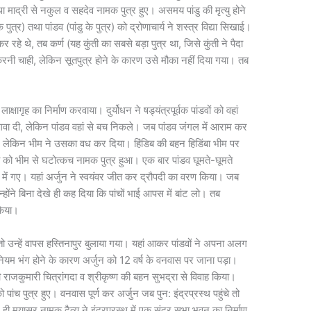
 तथा माद्री से नकुल व सहदेव नामक पुत्र हुए। असमय पांडु की मृत्यु होने
ुत्र) तथा पांडव (पांडु के पुत्र) को द्रोणाचार्य ने शस्त्र विद्या सिखाई।
रहे थे, तब कर्ण (यह कुंती का सबसे बड़ा पुत्र था, जिसे कुंती ने पैदा
्धा करनी चाही, लेकिन सूतपुत्र होने के कारण उसे मौका नहीं दिया गया। तब
लाक्षागृह का निर्माण करवाया। दुर्योधन ने षड्यंत्रपूर्वक पांडवों को वहां
 लगवा दी, लेकिन पांडव वहां से बच निकले। जब पांडव जंगल में आराम कर
आया, लेकिन भीम ने उसका वध कर दिया। हिंडिब की बहन हिडिंबा भीम पर
 को भीम से घटोत्कच नामक पुत्र हुआ। एक बार पांडव घूमते-घूमते
ंवर में गए। यहां अर्जुन ने स्वयंवर जीत कर द्रौपदी का वरण किया। जब
्होंने बिना देखे ही कह दिया कि पांचों भाई आपस में बांट लो। तब
 किया।
तो उन्हें वापस हस्तिनापुर बुलाया गया। यहां आकर पांडवों ने अपना अलग
ियम भंग होने के कारण अर्जुन को 12 वर्ष के वनवास पर जाना पड़ा।
 राजकुमारी चित्रांगदा व श्रीकृष्ण की बहन सुभद्रा से विवाह किया।
ो पांच पुत्र हुए। वनवास पूर्ण कर अर्जुन जब पुन: इंद्रप्रस्थ पहुंचे तो
 ही मयासुर नामक दैत्य ने इंद्रप्रस्थ में एक सुंदर सभा भवन का निर्माण