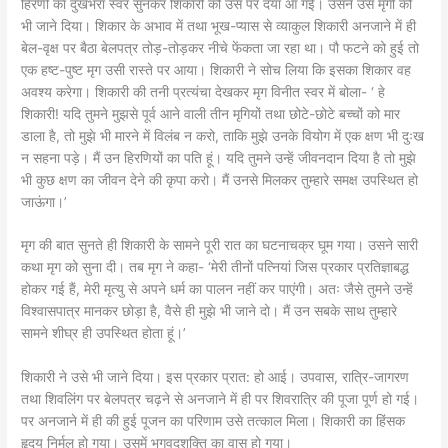
हिरणी का दुखभरा स्वर सुनकर शिकारी को उस पर दया आ गई। उसने उस मृगी को
भी जाने दिया। शिकार के अभाव में तथा भूख-प्यास से व्याकुल शिकारी अनजाने में ही
बेल-वृक्ष पर बैठा बेलपत्र तोड़-तोड़कर नीचे फेंकता जा रहा था। पौ फटने को हुई तो
एक हष्ट-पुष्ट मृग उसी रास्ते पर आया। शिकारी ने सोच लिया कि इसका शिकार वह
अवश्य करेगा। शिकारी की तनी प्रत्यंचा देखकर मृग विनीत स्वर में बोला- ‘ हे
शिकारी! यदि तुमने मुझसे पूर्व आने वाली तीन मृगियों तथा छोटे-छोटे बच्चों को मार
डाला है, तो मुझे भी मारने में विलंब न करो, ताकि मुझे उनके वियोग में एक क्षण भी दुःख
न सहना पड़े। मैं उन हिरणियों का पति हूं। यदि तुमने उन्हें जीवनदान दिया है तो मुझे
भी कुछ क्षण का जीवन देने की कृपा करो। मैं उनसे मिलकर तुम्हारे समक्ष उपस्थित हो
जाऊंगा।’
मृग की बात सुनते ही शिकारी के सामने पूरी रात का घटनाचक्र घूम गया। उसने सारी
कथा मृग को सुना दी। तब मृग ने कहा- ‘मेरी तीनों पत्नियां जिस प्रकार प्रतिज्ञाबद्ध
होकर गई हैं, मेरी मृत्यु से अपने धर्म का पालन नहीं कर पाएंगी। अतः जैसे तुमने उन्हें
विश्वासपात्र मानकर छोड़ा है, वैसे ही मुझे भी जाने दो। मैं उन सबके साथ तुम्हारे
सामने शीघ्र ही उपस्थित होता हूं।’
शिकारी ने उसे भी जाने दिया। इस प्रकार प्रात: हो आई। उपवास, रात्रि-जागरण
तथा शिवलिंग पर बेलपत्र चढ़ने से अनजाने में ही पर शिवरात्रि की पूजा पूर्ण हो गई।
पर अनजाने में ही की हुई पूजन का परिणाम उसे तत्काल मिला। शिकारी का हिंसक
हृदय निर्मल हो गया। उसमें भगवद्शक्ति का वास हो गया।