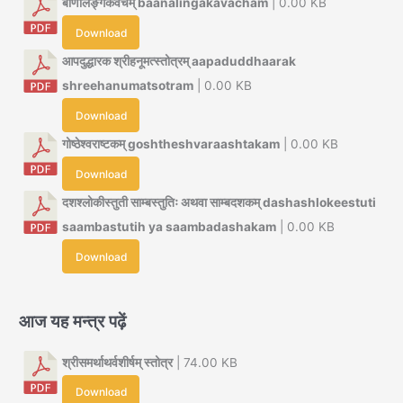
बाणलिङ्गकवचम् baanalingakavacham
| 0.00 KB
Download
आपदुद्धारक श्रीहनूमत्स्तोत्रम् aapaduddhaarak
shreehanumatsotram
| 0.00 KB
Download
गोष्ठेश्वराष्टकम् goshtheshvaraashtakam
| 0.00 KB
Download
दशश्लोकीस्तुती साम्बस्तुतिः अथवा साम्बदशकम् dashashlokeestuti
saambastutih ya saambadashakam
| 0.00 KB
Download
आज यह मन्त्र पढ़ें
श्रीसमर्थाथर्वशीर्षम् स्तोत्र
| 74.00 KB
Download