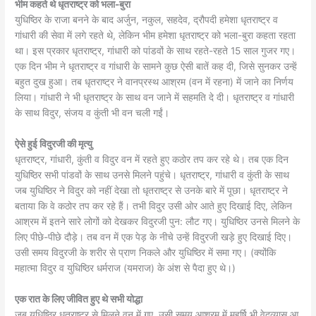
भीम कहते थे धृतराष्ट्र को भला-बुरा
युधिष्ठिर के राजा बनने के बाद अर्जुन, नकुल, सहदेव, द्रौपदी हमेशा धृतराष्ट्र व
गांधारी की सेवा में लगे रहते थे, लेकिन भीम हमेशा धृतराष्ट्र को भला-बुरा कहता रहता
था। इस प्रकार धृतराष्ट्र, गांधारी को पांडवों के साथ रहते-रहते 15 साल गुजर गए।
एक दिन भीम ने धृतराष्ट्र व गांधारी के सामने कुछ ऐसी बातें कह दी, जिसे सुनकर उन्हें
बहुत दुख हुआ। तब धृतराष्ट्र ने वानप्रस्थ आश्रम (वन में रहना) में जाने का निर्णय
लिया। गांधारी ने भी धृतराष्ट्र के साथ वन जाने में सहमति दे दी। धृतराष्ट्र व गांधारी
के साथ विदुर, संजय व कुंती भी वन चली गईं।
ऐसे हुई विदुरजी की मृत्यु
धृतराष्ट्र, गांधारी, कुंती व विदुर वन में रहते हुए कठोर तप कर रहे थे। तब एक दिन
युधिष्ठिर सभी पांडवों के साथ उनसे मिलने पहुंचे। धृतराष्ट्र, गांधारी व कुंती के साथ
जब युधिष्ठिर ने विदुर को नहीं देखा तो धृतराष्ट्र से उनके बारे में पूछा। धृतराष्ट्र ने
बताया कि वे कठोर तप कर रहे हैं। तभी विदुर उसी ओर आते हुए दिखाई दिए, लेकिन
आश्रम में इतने सारे लोगों को देखकर विदुरजी पुन: लौट गए। युधिष्ठिर उनसे मिलने के
लिए पीछे-पीछे दौड़े। तब वन में एक पेड़ के नीचे उन्हें विदुरजी खड़े हुए दिखाई दिए।
उसी समय विदुरजी के शरीर से प्राण निकले और युधिष्ठिर में समा गए। (क्योंकि
महात्मा विदुर व युधिष्ठिर धर्मराज (यमराज) के अंश से पैदा हुए थे।)
एक रात के लिए जीवित हुए थे सभी योद्धा
जब युधिष्ठिर धृतराष्ट्र से मिलने वन में गए, उसी समय आश्रम में महर्षि भी वेदव्यास आ