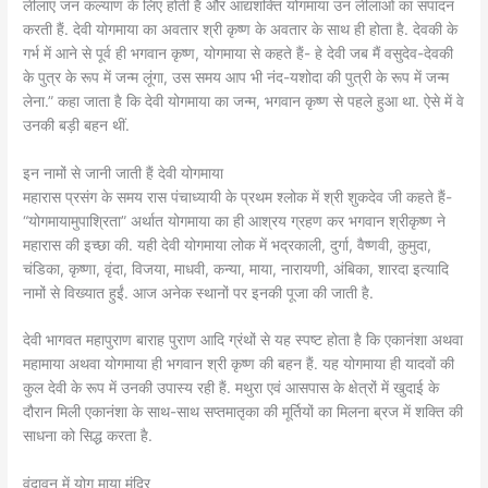
लीलाएं जन कल्याण के लिए होती हैं और आद्यशक्ति योगमाया उन लीलाओं का संपादन
करती हैं. देवी योगमाया का अवतार श्री कृष्ण के अवतार के साथ ही होता है. देवकी के
गर्भ में आने से पूर्व ही भगवान कृष्ण, योगमाया से कहते हैं- हे देवी जब मैं वसुदेव-देवकी
के पुत्र के रूप में जन्म लूंगा, उस समय आप भी नंद-यशोदा की पुत्री के रूप में जन्म
लेना.” कहा जाता है कि देवी योगमाया का जन्म, भगवान कृष्ण से पहले हुआ था. ऐसे में वे
उनकी बड़ी बहन थीं.
इन नामों से जानी जाती हैं देवी योगमाया
महारास प्रसंग के समय रास पंचाध्यायी के प्रथम श्लोक में श्री शुकदेव जी कहते हैं-
“योगमायामुपाश्रिता” अर्थात योगमाया का ही आश्रय ग्रहण कर भगवान श्रीकृष्ण ने
महारास की इच्छा की. यही देवी योगमाया लोक में भद्रकाली, दुर्गा, वैष्णवी, कुमुदा,
चंडिका, कृष्णा, वृंदा, विजया, माधवी, कन्या, माया, नारायणी, अंबिका, शारदा इत्यादि
नामों से विख्यात हुईं. आज अनेक स्थानों पर इनकी पूजा की जाती है.
देवी भागवत महापुराण बाराह पुराण आदि ग्रंथों से यह स्पष्ट होता है कि एकानंशा अथवा
महामाया अथवा योगमाया ही भगवान श्री कृष्ण की बहन हैं. यह योगमाया ही यादवों की
कुल देवी के रूप में उनकी उपास्य रही हैं. मथुरा एवं आसपास के क्षेत्रों में खुदाई के
दौरान मिली एकानंशा के साथ-साथ सप्तमातृका की मूर्तियों का मिलना ब्रज में शक्ति की
साधना को सिद्ध करता है.
वृंदावन में योग माया मंदिर