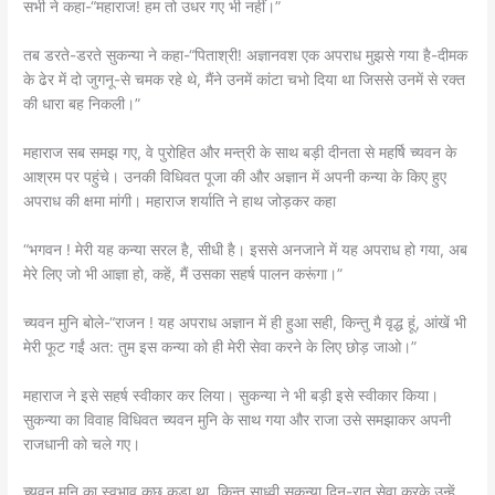
सभी ने कहा-“महाराज! हम तो उधर गए भी नहीं।”
तब डरते-डरते सुकन्या ने कहा-“पिताश्री! अज्ञानवश एक अपराध मुझसे गया है-दीमक
के ढेर में दो जुगनू-से चमक रहे थे, मैंने उनमें कांटा चभो दिया था जिससे उनमें से रक्त
की धारा बह निकली।”
महाराज सब समझ गए, वे पुरोहित और मन्त्री के साथ बड़ी दीनता से महर्षि च्यवन के
आश्रम पर पहुंचे। उनकी विधिवत पूजा की और अज्ञान में अपनी कन्या के किए हुए
अपराध की क्षमा मांगी। महाराज शर्याति ने हाथ जोड़कर कहा
“भगवन ! मेरी यह कन्या सरल है, सीधी है। इससे अनजाने में यह अपराध हो गया, अब
मेरे लिए जो भी आज्ञा हो, कहें, मैं उसका सहर्ष पालन करूंगा।”
च्यवन मुनि बोले-“राजन ! यह अपराध अज्ञान में ही हुआ सही, किन्तु मै वृद्ध हूं, आंखें भी
मेरी फूट गईं अत: तुम इस कन्या को ही मेरी सेवा करने के लिए छोड़ जाओ।”
महाराज ने इसे सहर्ष स्वीकार कर लिया। सुकन्या ने भी बड़ी इसे स्वीकार किया।
सुकन्या का विवाह विधिवत च्यवन मुनि के साथ गया और राजा उसे समझाकर अपनी
राजधानी को चले गए।
च्यवन मुनि का स्वभाव कुछ कड़ा था, किन्तु साध्वी सुकन्या दिन-रात सेवा करके उन्हें