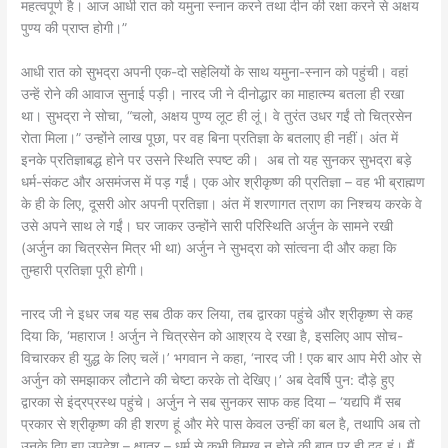
महत्वपूर्ण है। आज आधी रात को यमुना स्नान करने तथा दीन की रक्षा करने से अक्षय
पुण्य की प्राप्त होगी।”
आधी रात को सुभद्रा अपनी एक-दो सहेलियों के साथ यमुना-स्नान को पहुंची। वहां
उन्हें रोने की आवाज सुनाई पड़ी। नारद जी ने दीनोद्धार का माहात्म्य बतला ही रखा
था। सुभद्रा ने सोचा, “चलो, अक्षय पुण्य लूट ही लूं। वे तुरंत उधर गईं तो चित्रसेन
रोता मिला।” उन्होंने लाख पूछा, पर वह बिना प्रतिज्ञा के बतलाए ही नहीं। अंत में
इनके प्रतिज्ञाबद्ध होने पर उसने स्थिति स्पष्ट की। अब तो यह सुनकर सुभद्रा बड़े
धर्म-संकट और असमंजस में पड़ गईं। एक ओर श्रीकृष्ण की प्रतिज्ञा – वह भी ब्राह्मण
के ही के लिए, दूसरी ओर अपनी प्रतिज्ञा। अंत में शरणागत त्राण का निश्चय करके वे
उसे अपने साथ ले गईं। घर जाकर उन्होंने सारी परिस्थिति अर्जुन के सामने रखी
(अर्जुन का चित्रसेन मित्र भी था) अर्जुन ने सुभद्रा को सांत्वना दी और कहा कि
तुम्हारी प्रतिज्ञा पूरी होगी।
नारद जी ने इधर जब यह सब ठीक कर लिया, तब द्वारका पहुंचे और श्रीकृष्ण से कह
दिया कि, ‘महाराज ! अर्जुन ने चित्रसेन को आश्रय दे रखा है, इसलिए आप सोच-
विचारकर ही युद्ध के लिए चलें।’ भगवान ने कहा, ‘नारद जी ! एक बार आप मेरी ओर से
अर्जुन को समझाकर लौटाने की चेष्टा करके तो देखिए।’ अब देवर्षि पुन: दौड़े हुए
द्वारका से इंद्रप्रस्थ पहुंचे। अर्जुन ने सब सुनकर साफ कह दिया – ‘यद्यपि मैं सब
प्रकार से श्रीकृष्ण की ही शरण हूं और मेरे पास केवल उन्हीं का बल है, तथापि अब तो
उनके दिए हुए उपदेश – क्षात्र – धर्म से कभी विमुख न होने की बात पर ही दृढ़ हूं। मैं