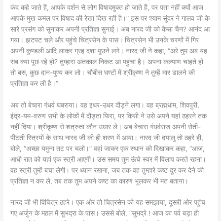
कंद कहे जाते हैं, आपके दर्शन से लोग विषादमुक्त हो जाते हैं, पर पता नहीं क्यों आज
आपके मुख कमल पर विषाद की रेखा दिख रही है।” इस पर श्याम सुंदर ने गालव जी के
सारे प्रसंग को सुनाकर अपनी प्रतिज्ञा सुनाई। अब नारद जी को कैसा चैन? आनंद आ
गया। झटपट चले और पहुंचे चित्रसेन के पास। चित्रसेन भी उनके चरणों में गिर
अपनी कुण्डली आदि लाकर ग्रह दशा पूछने लगे। नारद जी ने कहा, “अरे तुम अब यह
सब क्या पूछ रहे हो? तुम्हारा अंतकाल निकट आ पहुंचा है। अपना कल्याण चाहते हो
तो बस, कुछ दान-पुण्य कर लो। चौबीस घण्टों में श्रीकृष्ण ने तुम्हें मार डालने की
प्रतिज्ञा कर ली है।”
अब तो बेचारा गंधर्व घबराया। वह इधर-उधर दौड़ने लगा। वह ब्रह्मधाम, शिवपुरी,
इंद्र-यम-वरुण सभी के लोकों में दौड़ता फिरा, पर किसी ने उसे अपने यहां ठहरने तक
नहीं दिया। श्रीकृष्ण से शत्रुता कौन उधार ले। अब बेचारा गंधर्वराज अपनी रोती-
पीटती स्त्रियों के साथ नारद जी की ही शरण में आया। नारद जी दयालु तो ठहरे ही,
बोले, “अच्छा यमुना तट पर चलो।” वहां जाकर एक स्थान को दिखाकर कहा, “आज,
आधी रात को यहां एक स्त्री आएगी। उस समय तुम ऊंचे स्वर में विलाप करते रहना।
वह स्त्री तुम्हें बचा लेगी। पर ध्यान रखना, जब तक वह तुम्हारे कष्ट दूर कर देने की
प्रतिज्ञा न कर ले, तब तक तुम अपने कष्ट का कारण भूलकर भी मत बताना।
नारद जी भी विचित्र ठहरे। एक ओर तो चित्रसेन को यह समझाया, दूसरी ओर पहुंच
गए अर्जुन के महल में सुभद्रा के पास। उससे बोले, “सुभद्रे ! आज का पर्व बड़ा ही