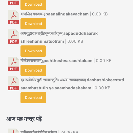
Download
बाणलिङ्गकवचम् baanalingakavacham
| 0.00 KB
Download
आपदुद्धारक श्रीहनूमत्स्तोत्रम् aapaduddhaarak
shreehanumatsotram
| 0.00 KB
Download
गोष्ठेश्वराष्टकम् goshtheshvaraashtakam
| 0.00 KB
Download
दशश्लोकीस्तुती साम्बस्तुतिः अथवा साम्बदशकम् dashashlokeestuti
saambastutih ya saambadashakam
| 0.00 KB
Download
आज यह मन्त्र पढ़ें
श्रीसमर्थाथर्वशीर्षम् स्तोत्र
| 74.00 KB