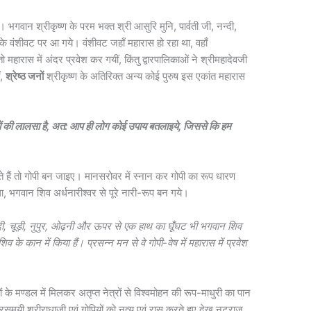
ीं। भगवान श्रीकृष्ण के परम भक्त श्री आसुरि मुनि, पार्वती जी, नन्दी,
 के वंशीवट पर आ गये। वंशीवट जहाँ महारास हो रहा था, वहाँ
तो महारास में अंदर प्रवेश कर गयीं, किंतु द्वारपालिकाओं ने श्रीमहादेवजी
ं,
श्रेष्ठ जनों
श्रीकृष्ण के अतिरिक्त अन्य कोई पुरुष इस एकांत महारास
दर्शनों की लालसा है, अत: आप ही लोग कोई उपाय बतलाइये, जिससे कि हम
ैं तो गोपी बन जाइए। मानसरोवर में स्नान कर गोपी का रूप धारण
ा, भगवान शिव अर्धनारीश्वर से पूरे नारी-रूप बन गये।
बिंदी, चूड़ी, नुपुर, ओढ़नी और ऊपर से एक हाथ का घूँघट भी भगवान शिव
के कान में किया हैं। प्रसन्न मन से वे गोपी-वेष में महारास में प्रवेश
ों के मण्डल में मिलकर अतृप्त नेत्रों से विश्वमोहन की रूप-माधुरी का पान
रसमयी श्रीराधाजी एवं गोपियों को नृत्य एवं रास करते हुए देख नटराज