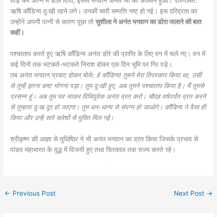
तोड़ कर अग्नि में डाल दिया, इससे भगवान अनंत जी का अपमान हुआ। परिणामत:
ऋषि कौंडिन्य दुःखी रहने लगे। उनकी सारी सम्पत्ति नष्ट हो गई। इस दरिद्रता का
उन्होंने अपनी पत्नी से कारण पूछा तो
सुशीला ने अनंत भगवान का डोरा जलाने की बात
कहीं।
पश्चाताप करते हुए ऋषि कौंडिन्य अनंत डोरे की प्राप्ति के लिए वन में चले गए। वन में
कई दिनों तक भटकते-भटकते निराश होकर एक दिन भूमि पर गिर पड़े।
तब अनंत भगवान प्रकट होकर बोले:
हे कौंडिन्य! तुमने मेरा तिरस्कार किया था, उसी
से तुम्हें इतना कष्ट भोगना पड़ा। तुम दुःखी हुए, अब तुमने पश्चाताप किया है। मैं तुमसे
प्रसन्न हूं। अब तुम घर जाकर विधिपूर्वक अनंत व्रत करो। चौदह वर्षपर्यंत व्रत करने
से तुम्हारा दुःख दूर हो जाएगा। तुम धन-धान्य से संपन्न हो जाओगे। कौंडिन्य ने वैसा ही
किया और उन्हें सारे क्लेशों से मुक्ति मिल गई।
श्रीकृष्ण की आज्ञा से युधिष्ठिर ने भी अनंत भगवान का व्रत किया जिसके प्रभाव से
पांडव महाभारत के युद्ध में विजयी हुए तथा चिरकाल तक राज्य करते रहे।
←
Previous Post
Next Post
→