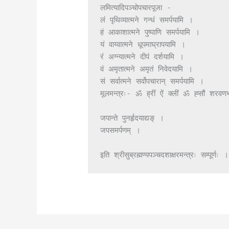
लमित्यादिपञ्चोपचारपूजा -

लं पृथिव्यात्मने गन्धं समर्पयामि ।

हं आकाशात्मने पुष्पाणि समर्पयामि ।

यं वाय्वात्मने धूपमाघ्रापयामि ।

रं अग्न्यात्मने दीपं दर्शयामि ।

वं अमृतात्मने अमृतं निवेदयामि ।

सं सर्वात्मने सर्वोपचारान् समर्पयामि ।

मूलमन्त्रः- ॐ ह्रीं ऐं क्लीं ॐ ह्सौं शरवण
जपान्ते पुनर्हृदयाद्यङ् ।

जपसमर्पणम् ।

इति श्रीसुब्रह्मण्यपञ्चदशाक्षरमन्त्रः सम्पूर्णः ।