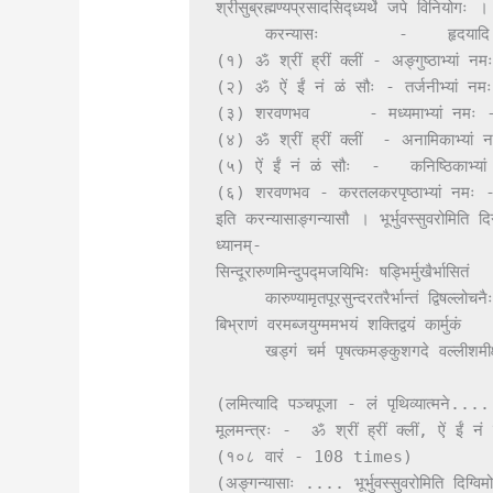
श्रीसुब्रह्मण्यप्रसादसिद्ध्यर्थे जपे विनियोगः ।

     करन्यासः        -    हृदयादि न्यासः

(१) ॐ श्रीं ह्रीं क्लीं - अङ्गुष्ठाभ्यां
(२) ॐ ऐं ईं नं ळं सौः - तर्जनीभ्यां नमः
(३) शरवणभव      - मध्यमाभ्यां नमः -
(४) ॐ श्रीं ह्रीं क्लीं  - अनामिकाभ्यां 
(५) ऐं ईं नं ळं सौः  -   कनिष्ठिकाभ्यां
(६) शरवणभव - करतलकरपृष्ठाभ्यां नमः -
इति करन्यासाङ्गन्यासौ । भूर्भुवस्सुवरोमिति दिग
ध्यानम्-

सिन्दूरारुणमिन्दुपद्मजयिभिः षड्भिर्मुखैर्भासितं

     कारुण्यामृतपूरसुन्दरतरैर्भान्तं द्विषल्लोचनैः ।

बिभ्राणं वरमब्जयुग्ममभयं शक्तिद्वयं कार्मुकं

     खड्गं चर्म पृषत्कमङ्कुशगदे वल्लीशमीक्षे हृदि ॥

(लमित्यादि पञ्चपूजा - लं पृथिव्यात्मने
मूलमन्त्रः -  ॐ श्रीं ह्रीं क्लीं, ऐं ईं 
(१०८ वारं - 108 times)

(अङ्गन्यासाः .... भूर्भुवस्सुवरोमिति दिग