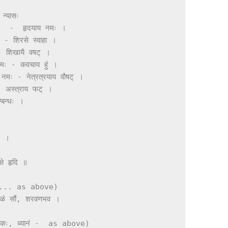
 नमः  -  हृदयाय नमः ।

 - शिरसे स्वाहा ।

 शिखायै वषट् ।

नमः - कवचाय हुं ।

 नमः - नेत्रत्रयाय वौषट् ।

 अस्त्राय फट् ।

्बन्धः ।

....... as above)

नं ळं सौं, शरवणभव ।

्विमोकः, ध्यानं -  as above)
