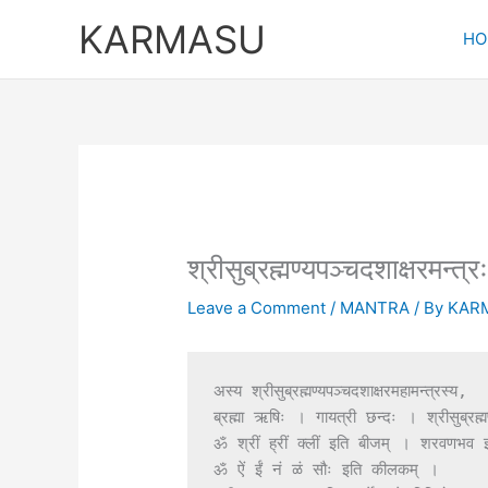
Skip
KARMASU
to
HO
content
श्रीसुब्रह्मण्यपञ्चदशाक्षरमन्त्र
Leave a Comment
/
MANTRA
/ By
KAR
अस्य श्रीसुब्रह्मण्यपञ्चदशाक्षरमहामन्त्रस्य,

ब्रह्मा ऋषिः । गायत्री छन्दः । श्रीसुब्रह्म
ॐ श्रीं ह्रीं क्लीं इति बीजम् । शरवणभव इ
ॐ ऐं ईं नं ळं सौः इति कीलकम् ।
