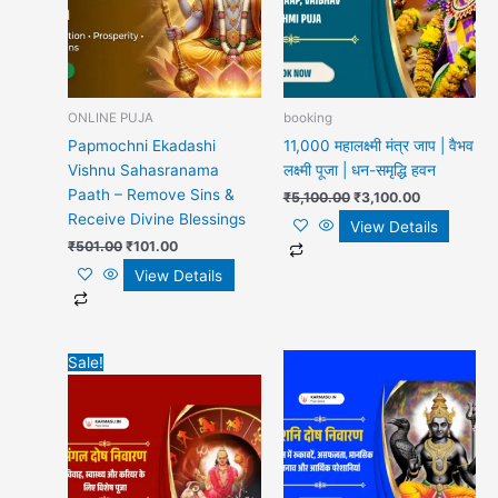
ONLINE PUJA
booking
Papmochni Ekadashi
11,000 महालक्ष्मी मंत्र जाप | वैभव
Vishnu Sahasranama
लक्ष्मी पूजा | धन-समृद्धि हवन
Paath – Remove Sins &
₹
5,100.00
₹
3,100.00
Receive Divine Blessings
View Details
₹
501.00
₹
101.00
View Details
Original
Current
Sale!
price
price
was:
is:
₹7,100.00.
₹5,100.00.