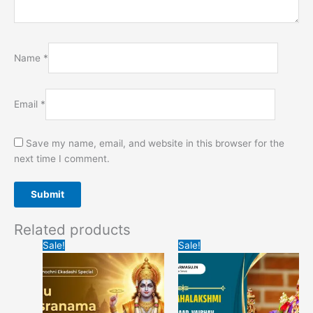
Name
*
Email
*
Save my name, email, and website in this browser for the
next time I comment.
Related products
Original
Current
Original
Current
Sale!
Sale!
price
price
price
price
was:
is:
was:
is:
₹501.00.
₹101.00.
₹5,100.00.
₹3,100.00.