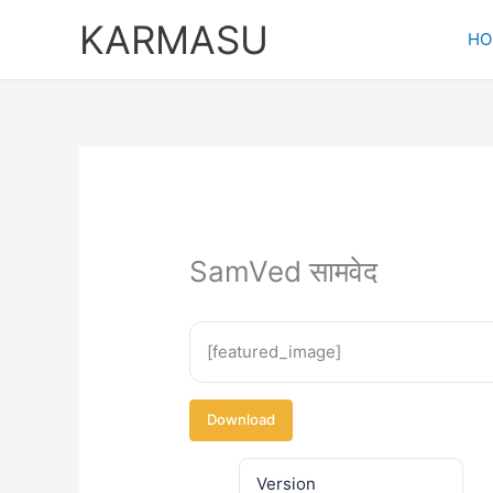
Skip
KARMASU
to
HO
content
SamVed सामवेद
[featured_image]
Download
Version