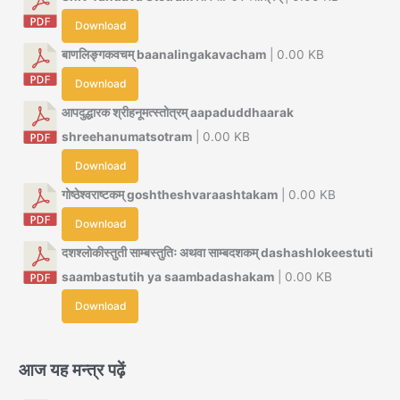
Download
बाणलिङ्गकवचम् baanalingakavacham
| 0.00 KB
Download
आपदुद्धारक श्रीहनूमत्स्तोत्रम् aapaduddhaarak
shreehanumatsotram
| 0.00 KB
Download
गोष्ठेश्वराष्टकम् goshtheshvaraashtakam
| 0.00 KB
Download
दशश्लोकीस्तुती साम्बस्तुतिः अथवा साम्बदशकम् dashashlokeestuti
saambastutih ya saambadashakam
| 0.00 KB
Download
आज यह मन्त्र पढ़ें