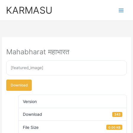
Skip
KARMASU
to
content
Mahabharat महाभारत
[featured_image]
Download
Version
Download
343
File Size
0.00 KB