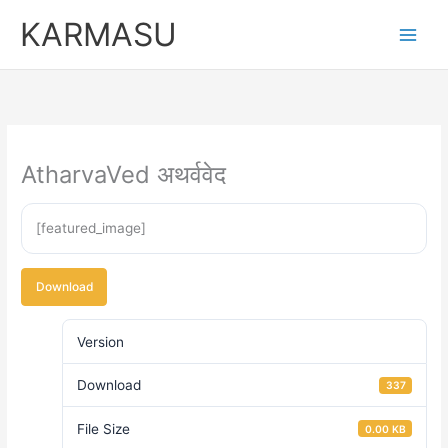
Skip
KARMASU
to
content
AtharvaVed अथर्ववेद
[featured_image]
Download
Version
Download
337
File Size
0.00 KB