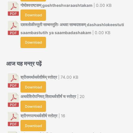
गोष्ठेश्वराष्टकम् goshtheshvaraashtakam
| 0.00 KB
Download
दशश्लोकीस्तुती साम्बस्तुतिः अथवा साम्बदशकम् dashashlokeestuti
saambastutih ya saambadashakam
| 0.00 KB
Download
आज यह मन्त्र पढ़ें
श्रीसमर्थाथर्वशीर्षम् स्तोत्र
| 74.00 KB
Download
अथर्वशिरोपनिषत् शिवाथर्वशीर्षं च स्तोत्र
| 20
Download
श्रीगणपत्यथर्वशीर्ष स्तोत्र
| 16
Download