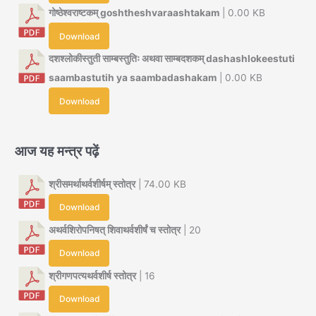
गोष्ठेश्वराष्टकम् goshtheshvaraashtakam
| 0.00 KB
Download
दशश्लोकीस्तुती साम्बस्तुतिः अथवा साम्बदशकम् dashashlokeestuti
saambastutih ya saambadashakam
| 0.00 KB
Download
आज यह मन्त्र पढ़ें
श्रीसमर्थाथर्वशीर्षम् स्तोत्र
| 74.00 KB
Download
अथर्वशिरोपनिषत् शिवाथर्वशीर्षं च स्तोत्र
| 20
Download
श्रीगणपत्यथर्वशीर्ष स्तोत्र
| 16
Download