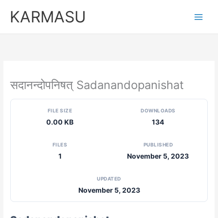
Skip
KARMASU
to
content
सदानन्दोपनिषत् Sadanandopanishat
FILE SIZE
DOWNLOADS
0.00 KB
134
FILES
PUBLISHED
1
November 5, 2023
UPDATED
November 5, 2023