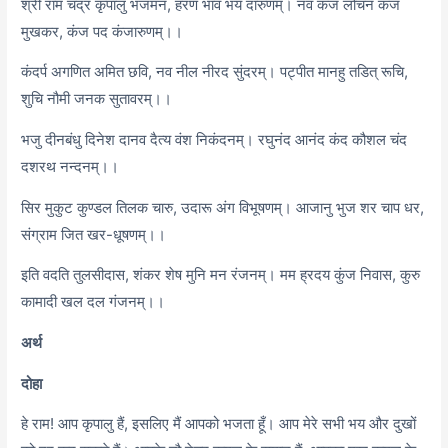
श्री राम चंद्र कृपालु भजमन, हरण भाव भय दारुणम्। नव कंज लोचन कंज
मुखकर, कंज पद कंजारुणम्।।
कंदर्प अगणित अमित छवि, नव नील नीरद सुंदरम्। पट्पीत मानहु तडित् रूचि,
शुचि नौमी जनक सुतावरम्।।
भजु दीनबंधु दिनेश दानव दैत्य वंश निकंदनम्। रघुनंद आनंद कंद कौशल चंद
दशरथ नन्दनम्।।
सिर मुकुट कुण्डल तिलक चारु, उदारू अंग विभूषणम्। आजानु भुज शर चाप धर,
संग्राम जित खर-धूषणम्।।
इति वदति तुलसीदास, शंकर शेष मुनि मन रंजनम्। मम ह्रदय कुंज निवास, कुरु
कामादी खल दल गंजनम्।।
अर्थ
दोहा
हे राम! आप कृपालु हैं, इसलिए मैं आपको भजता हूँ। आप मेरे सभी भय और दुखों