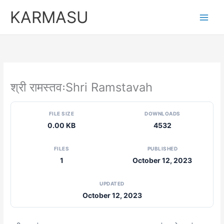
Skip
KARMASU
to
content
श्री रामस्तवःShri Ramstavah
FILE SIZE
DOWNLOADS
0.00 KB
4532
FILES
PUBLISHED
1
October 12, 2023
UPDATED
October 12, 2023