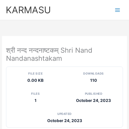
Skip
KARMASU
to
content
श्री नन्द नन्दनाष्टकम् Shri Nand
Nandanashtakam
FILE SIZE
DOWNLOADS
0.00 KB
110
FILES
PUBLISHED
1
October 24, 2023
UPDATED
October 24, 2023